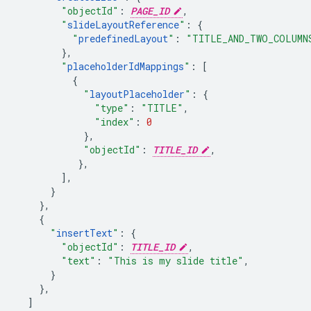
"objectId"
:
PAGE_ID
,
"
slideLayoutReference
"
:
{
"
predefinedLayout
"
:
"TITLE_AND_TWO_COLUMN
},
"
placeholderIdMappings
"
:
[
{
"
layoutPlaceholder
"
:
{
"type"
:
"TITLE"
,
"index"
:
0
},
"objectId"
:
TITLE_ID
,
},
],
}
},
{
"
insertText
"
:
{
"objectId"
:
TITLE_ID
,
"text"
:
"This is my slide title"
,
}
},
]