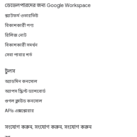
ডেভেলপারদের জন্য Google Workspace
প্ল্যাটফর্ম ওভারভিউ
বিকাশকারী পণ্য
রিলিজ নোট
বিকাশকারী সমর্থন
সেবা পাবার শর্ত
টুলস
অ্যাডমিন কনসোল
অ্যাপস স্ক্রিপ্ট ড্যাশবোর্ড
গুগল ক্লাউড কনসোল
APIs এক্সপ্লোরার
সংযোগ করুন, সংযোগ করুন, সংযোগ করুন