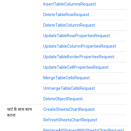
InsertTableColumnsRequest
DeleteTableRowRequest
DeleteTableColumnRequest
UpdateTableRowPropertiesRequest
UpdateTableColumnPropertiesRequest
UpdateTableBorderPropertiesRequest
UpdateTableCellPropertiesRequest
MergeTableCellsRequest
UnmergeTableCellsRequest
DeleteObjectRequest
चार्ट के साथ काम
CreateSheetsChartRequest
करना:
RefreshSheetsChartRequest
ReplaceAllShapesWithSheetsChartRequest