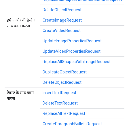
DeleteObjectRequest
इमेज और वीडियो के
CreateImageRequest
साथ काम करना:
CreateVideoRequest
UpdateImagePropertiesRequest
UpdateVideoPropertiesRequest
ReplaceAllShapesWithImageRequest
DuplicateObjectRequest
DeleteObjectRequest
टेक्स्ट के साथ काम
InsertTextRequest
करना:
DeleteTextRequest
ReplaceAllTextRequest
CreateParagraphBulletsRequest