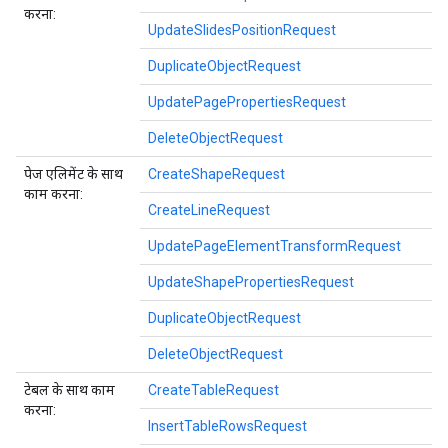
करना:
UpdateSlidesPositionRequest
DuplicateObjectRequest
UpdatePagePropertiesRequest
DeleteObjectRequest
पेज एलिमेंट के साथ
CreateShapeRequest
काम करना:
CreateLineRequest
UpdatePageElementTransformRequest
UpdateShapePropertiesRequest
DuplicateObjectRequest
DeleteObjectRequest
टेबल के साथ काम
CreateTableRequest
करना:
InsertTableRowsRequest