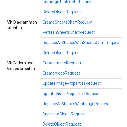
UnmergeTableCellsRequest
DeleteObjectRequest
Mit Diagrammen
CreateSheetsChartRequest
arbeiten:
RefreshSheetsChartRequest
ReplaceAllShapesWithSheetsChartRequest
DeleteObjectRequest
Mit Bildern und
CreateImageRequest
Videos arbeiten:
CreateVideoRequest
UpdateImagePropertiesRequest
UpdateVideoPropertiesRequest
ReplaceAllShapesWithImageRequest
DuplicateObjectRequest
DeleteObjectRequest