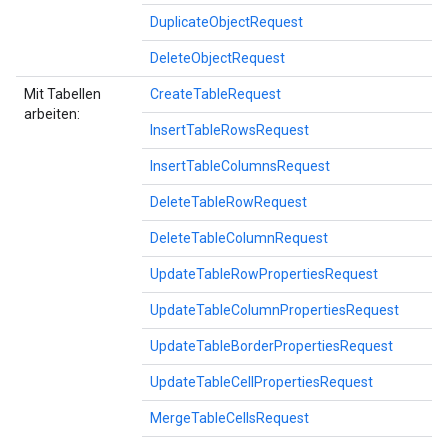
DuplicateObjectRequest
DeleteObjectRequest
Mit Tabellen
CreateTableRequest
arbeiten:
InsertTableRowsRequest
InsertTableColumnsRequest
DeleteTableRowRequest
DeleteTableColumnRequest
UpdateTableRowPropertiesRequest
UpdateTableColumnPropertiesRequest
UpdateTableBorderPropertiesRequest
UpdateTableCellPropertiesRequest
MergeTableCellsRequest