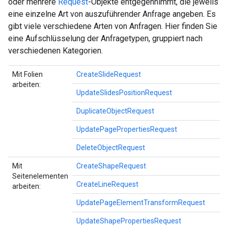
oder mehrere
Request
-Objekte entgegennimmt, die jeweils
eine einzelne Art von auszuführender Anfrage angeben. Es
gibt viele verschiedene Arten von Anfragen. Hier finden Sie
eine Aufschlüsselung der Anfragetypen, gruppiert nach
verschiedenen Kategorien.
Mit Folien
CreateSlideRequest
arbeiten:
UpdateSlidesPositionRequest
DuplicateObjectRequest
UpdatePagePropertiesRequest
DeleteObjectRequest
Mit
CreateShapeRequest
Seitenelementen
CreateLineRequest
arbeiten:
UpdatePageElementTransformRequest
UpdateShapePropertiesRequest