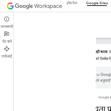
होम पेज
Google Sites
Workspace
Google Sites
जानकारी
खास जानकारी
गाइड
रेफ़रंस
सहायता
चैट करें
अब काम नहीं करता
: 
एपीआई
साइटों
को ऐक्सेस क
सहायता पाने का तरीका
अक्सर पूछे जाने वाले सवाल
रिलीज़ टिप्पणियां
एआई से मिले अनुवादों म
आधिकारिक कम्यूनिटी फ़ोरम
स्टैक ओवरफ़्लो
सेवा की शर्तों
होम पेज
Google 
उपयोगकर्ता के डेटा और डेवलपर के लिए नीति
सहायता प