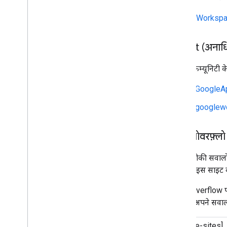
Google Workspa
Reddit (अनाध
आपको कम्यूनिटी के
r/GoogleA
r/googlew
स्टैक ओवरफ़्लो
हम तकनीकी सवालों क
Google इस साइट का
Stack Overflow पर 
करते हैं. अपने सवाल 