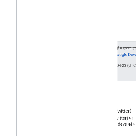
जब तक कुछ अलग से न बताया जाए
जानकारी के लिए,
Google Devel
आखिरी बार 2026-04-23 (UTC)
ब्लॉग
X (Twitter)
Google Workspace डेवलपर ब्लॉग
X (Twitter) पर
पढ़ें
@workspacedevs को फ़ॉ