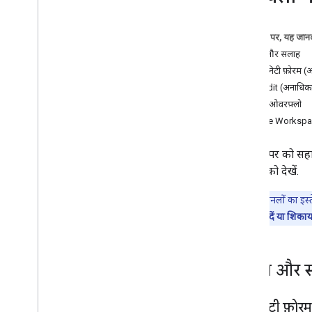
इस पेज पर, यह जानक
सवाल और सलाह
कम्यूनिटी फ़ोरम 
Reddit (अनाधिक
स्टैक ओवरफ़्लो
Google Workspace 
हम डेवलपर को सहाय
विकल्पों को देखें.
ध्यान दें:
इन चैनलों का इस्त
मौजूद
सुझाव/राय दें या शिकाय
सवाल और 
कम्यूनिटी फ़ो