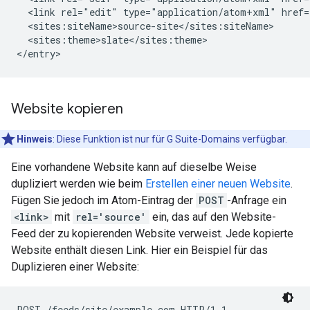
  <link rel="edit" type="application/atom+xml" href=
  <sites:siteName>
source-site
</sites:siteName>

  <sites:theme>slate</sites:theme>

Website kopieren
Hinweis
: Diese Funktion ist nur für G Suite-Domains verfügbar.
Eine vorhandene Website kann auf dieselbe Weise
dupliziert werden wie beim
Erstellen einer neuen Website
.
Fügen Sie jedoch im Atom-Eintrag der
POST
-Anfrage ein
<link>
mit
rel='source'
ein, das auf den Website-
Feed der zu kopierenden Website verweist. Jede kopierte
Website enthält diesen Link. Hier ein Beispiel für das
Duplizieren einer Website:
POST /feeds/site/
example.com
 HTTP/1.1
