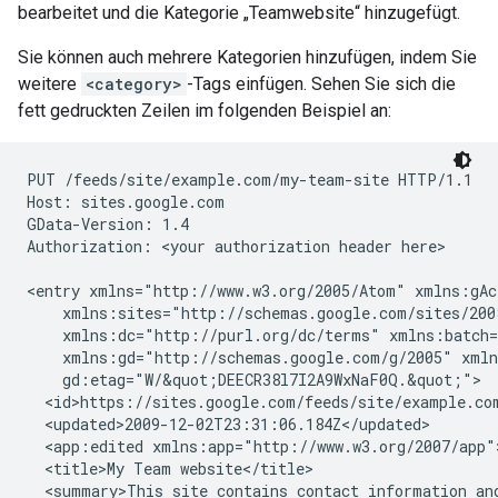
bearbeitet und die Kategorie „Teamwebsite“ hinzugefügt.
Sie können auch mehrere Kategorien hinzufügen, indem Sie
weitere
<category>
-Tags einfügen. Sehen Sie sich die
fett gedruckten Zeilen im folgenden Beispiel an:
PUT /feeds/site/
example.com/my-team-site
 HTTP/1.1

Host: sites.google.com

GData-Version: 1.4

Authorization: 
<your authorization header here>
<entry xmlns="http://www.w3.org/2005/Atom" xmlns:gAc
    xmlns:sites="http://schemas.google.com/sites/200
    xmlns:dc="http://purl.org/dc/terms" xmlns:batch=
    xmlns:gd="http://schemas.google.com/g/2005" xmln
    gd:etag="W/&quot;DEECR38l7I2A9WxNaF0Q.&quot;">

  <id>https://sites.google.com/feeds/site/
example.co
  <updated>2009-12-02T23:31:06.184Z</updated>

  <app:edited xmlns:app="http://www.w3.org/2007/app"
  <title>My Team website</title>

  <summary>This site contains contact information an