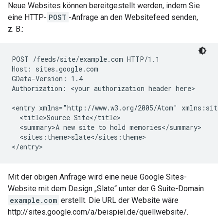
Neue Websites können bereitgestellt werden, indem Sie
eine HTTP-
POST
-Anfrage an den Websitefeed senden,
z. B.:
POST /feeds/site/
example.com
 HTTP/1.1

Host: sites.google.com

GData-Version: 1.4

Authorization: 
<your authorization header here>
<entry xmlns="http://www.w3.org/2005/Atom" xmlns:sit
  <title>Source Site</title>

  <summary>A new site to hold memories</summary>

  <sites:theme>slate</sites:theme>

</entry>
Mit der obigen Anfrage wird eine neue Google Sites-
Website mit dem Design „Slate“ unter der G Suite-Domain
example.com
erstellt. Die URL der Website wäre
http://sites.google.com/a/beispiel.de/quellwebsite/.