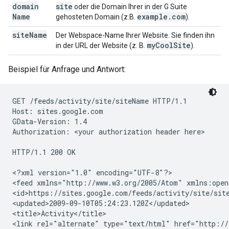
domain
site
oder die Domain Ihrer in der G Suite
Name
example
.
com
gehosteten Domain (z.B.
).
site
Name
Der Webspace-Name Ihrer Website. Sie finden ihn
my
Cool
Site
in der URL der Website (z. B.
).
Beispiel für Anfrage und Antwort:
GET /feeds/activity/
site
/
siteName
 HTTP/1.1

Host: sites.google.com

GData-Version: 1.4

Authorization: 
<your authorization header here>
HTTP/1.1 200 OK

<?xml version="1.0" encoding="UTF-8"?>

<feed xmlns="http://www.w3.org/2005/Atom" xmlns:open
<id>https://sites.google.com/feeds/activity/
site
/
sit
<updated>2009-09-10T05:24:23.120Z</updated>

<title>Activity</title>

<link rel="alternate" type="text/html" href="http://