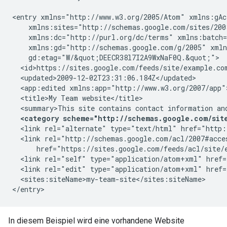
<entry xmlns="http://www.w3.org/2005/Atom" xmlns:gAc
    xmlns:sites="http://schemas.google.com/sites/200
    xmlns:dc="http://purl.org/dc/terms" xmlns:batch=
    xmlns:gd="http://schemas.google.com/g/2005" xmln
    gd:etag="W/&quot;DEECR38l7I2A9WxNaF0Q.&quot;">

  <id>https://sites.google.com/feeds/site/
example.co
  <updated>2009-12-02T23:31:06.184Z</updated>

  <app:edited xmlns:app="http://www.w3.org/2007/app"
  <title>My Team website</title>

  <summary>This site contains contact information an
<category scheme="http://schemas.google.com/site
  <link rel="alternate" type="text/html" href="http:
  <link rel="http://schemas.google.com/acl/2007#acce
      href="https://sites.google.com/feeds/acl/site/
  <link rel="self" type="application/atom+xml" href=
  <link rel="edit" type="application/atom+xml" href=
  <sites:siteName>
my-team-site
</sites:siteName>

In diesem Beispiel wird eine vorhandene Website