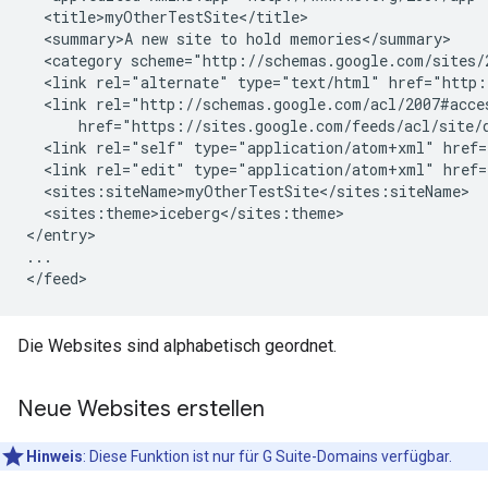
  <title>
myOtherTestSite
</title>

  <summary>A new site to hold memories</summary>

  <category scheme="http://schemas.google.com/sites/
  <link rel="alternate" type="text/html" href="http:
  <link rel="http://schemas.google.com/acl/2007#acce
      href="https://sites.google.com/feeds/acl/site/
  <link rel="self" type="application/atom+xml" href=
  <link rel="edit" type="application/atom+xml" href=
  <sites:siteName>
myOtherTestSite
</sites:siteName>

  <sites:theme>
iceberg
</sites:theme>

</entry>

...

Die Websites sind alphabetisch geordnet.
Neue Websites erstellen
Hinweis
: Diese Funktion ist nur für G Suite-Domains verfügbar.