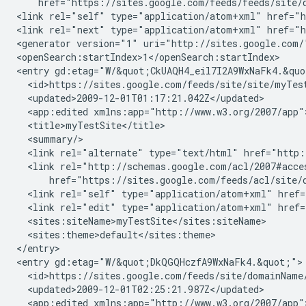
    href="https://sites.google.com/feeds/feeds/site/
<link rel="self" type="application/atom+xml" href="h
<link rel="next" type="application/atom+xml" href="h
<generator version="1" uri="http://sites.google.com/"
<openSearch:startIndex>1</openSearch:startIndex>

<entry gd:etag="W/&quot;CkUAQH4_eil7I2A9WxNaFk4.&quo
  <id>https://sites.google.com/feeds/site/
site
/
myTes
  <updated>2009-12-01T01:17:21.042Z</updated>

  <app:edited xmlns:app="http://www.w3.org/2007/app"
  <title>
myTestSite
</title>

  <summary/>

  <link rel="alternate" type="text/html" href="http:
  <link rel="http://schemas.google.com/acl/2007#acce
      href="https://sites.google.com/feeds/acl/site/
  <link rel="self" type="application/atom+xml" href=
  <link rel="edit" type="application/atom+xml" href=
  <sites:siteName>
myTestSite
</sites:siteName>

  <sites:theme>
default
</sites:theme>

</entry>

<entry gd:etag="W/&quot;DkQGQHczfA9WxNaFk4.&quot;">

  <id>https://sites.google.com/feeds/site/
domainName
  <updated>2009-12-01T02:25:21.987Z</updated>

  <app:edited xmlns:app="http://www.w3.org/2007/app"