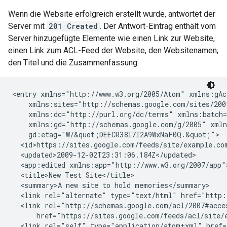
Wenn die Website erfolgreich erstellt wurde, antwortet der
Server mit
201 Created
. Der Antwort-Eintrag enthält vom
Server hinzugefügte Elemente wie einen Link zur Website,
einen Link zum ACL-Feed der Website, den Websitenamen,
den Titel und die Zusammenfassung.
<entry xmlns="http://www.w3.org/2005/Atom" xmlns:gAc
    xmlns:sites="http://schemas.google.com/sites/200
    xmlns:dc="http://purl.org/dc/terms" xmlns:batch=
    xmlns:gd="http://schemas.google.com/g/2005" xmln
    gd:etag="W/&quot;DEECR38l7I2A9WxNaF0Q.&quot;">

  <id>https://sites.google.com/feeds/site/
example.co
  <updated>2009-12-02T23:31:06.184Z</updated>

  <app:edited xmlns:app="http://www.w3.org/2007/app"
  <title>New Test Site</title>

  <summary>A new site to hold memories</summary>

  <link rel="alternate" type="text/html" href="http:
  <link rel="http://schemas.google.com/acl/2007#acce
      href="https://sites.google.com/feeds/acl/site/
  <link rel="self" type="application/atom+xml" href=