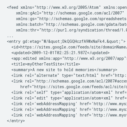
<feed xmlns="http://www.w3.org/2005/Atom" xmlns:open
    xmlns:gAcl="http://schemas.google.com/acl/2007" 
    xmlns:gs="http://schemas.google.com/spreadsheets
    xmlns:batch="http://schemas.google.com/gdata/bat
    xmlns:thr="http://purl.org/syndication/thread/1.0
...

<entry gd:etag="W/&quot;DkQGQHczfA9WxNaFk4.&quot;">

  <id>https://sites.google.com/feeds/site/
domainName
  <updated>2009-12-01T02:25:21.987Z</updated>

  <app:edited xmlns:app="http://www.w3.org/2007/app"
  <title>
myOtherTestSite
</title>

  <summary>A new site to hold memories</summary>

  <link rel="alternate" type="text/html" href="http:
  <link rel="http://schemas.google.com/acl/2007#acce
      href="https://sites.google.com/feeds/acl/site/
  <link rel="self" type="application/atom+xml" href=
  <link rel="edit" type="application/atom+xml" href=
  <link rel='webAddressMapping' href='
http://www.mys
  <link rel='webAddressMapping' href='
http://www.mys
  <link rel='webAddressMapping' href='
http://www.myo
</entry>

...
