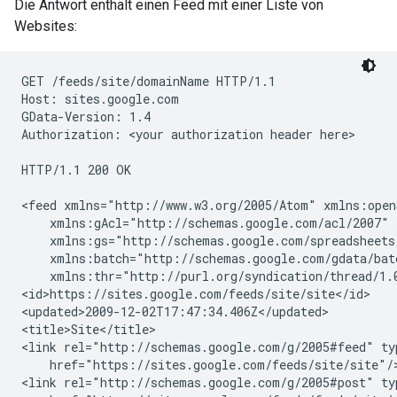
Die Antwort enthält einen Feed mit einer Liste von
Websites:
GET /feeds/site/
domainName
 HTTP/1.1

Host: sites.google.com

GData-Version: 1.4

Authorization: 
<your authorization header here>
HTTP/1.1 200 OK

<feed xmlns="http://www.w3.org/2005/Atom" xmlns:open
    xmlns:gAcl="http://schemas.google.com/acl/2007" 
    xmlns:gs="http://schemas.google.com/spreadsheets
    xmlns:batch="http://schemas.google.com/gdata/bat
    xmlns:thr="http://purl.org/syndication/thread/1.0
<id>https://sites.google.com/feeds/site/
site
</id>

<updated>2009-12-02T17:47:34.406Z</updated>

<title>Site</title>

<link rel="http://schemas.google.com/g/2005#feed" ty
    href="https://sites.google.com/feeds/site/site"/>
<link rel="http://schemas.google.com/g/2005#post" ty