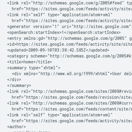
<link rel="http://schemas.google.com/g/2005#feed" ty
  href="https://sites.google.com/feeds/activity/
site
<link rel="self" type="application/atom+xml"

  href="https://sites.google.com/feeds/activity/
site
<generator version="1" uri="http://sites.google.com">
<openSearch:startIndex>1</openSearch:startIndex>

<entry xmlns:gd="http://schemas.google.com/g/2005" g
<id>https://sites.google.com/feeds/activity/
site
/
sit
<updated>2009-09-10T03:38:42.585Z</updated>

<category scheme="http://schemas.google.com/g/2005#k
<title>home</title>

<summary type="xhtml">

  <div xmlns="http://www.w3.org/1999/xhtml">User del
</div>

</summary>

<link rel="http://schemas.google.com/sites/2008#revi
  href="https://sites.google.com/feeds/revision/
site
<link rel="http://schemas.google.com/sites/2008#curr
  href="https://sites.google.com/feeds/content/
site
/
<link rel="self" type="application/atom+xml"

  href="https://sites.google.com/feeds/activity/
site
<author>
