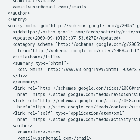
  <name>User</name>

  <email>user@gmail.com</email>

</author>

</entry>

<entry xmlns:gd="http://schemas.google.com/g/2005" g
  <id>https://sites.google.com/feeds/activity/
site
/
s
  <updated>2009-09-10T03:37:53.027Z</updated>

  <category scheme="http://schemas.google.com/g/2005#
    term="http://schemas.google.com/sites/2008#edit"
  <title>home</title>

  <summary type="xhtml">

    <div xmlns="http://www.w3.org/1999/xhtml">User2 
  </div>

  </summary>

  <link rel="http://schemas.google.com/sites/2008#re
    href="https://sites.google.com/feeds/revision/
si
  <link rel="http://schemas.google.com/sites/2008#cu
    href="https://sites.google.com/feeds/content/
sit
  <link rel="self" type="application/atom+xml"

    href="https://sites.google.com/feeds/activity/
si
  <author>

    <name>User</name>

    <email>user@gmail.com</email>
