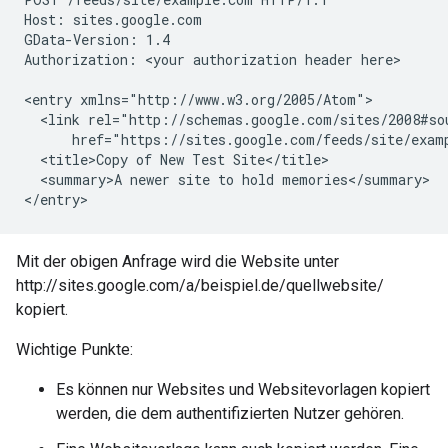
Host: sites.google.com

GData-Version: 1.4

Authorization: 
<your authorization header here>
<entry xmlns="http://www.w3.org/2005/Atom">

  <link rel="http://schemas.google.com/sites/2008#so
      href="https://sites.google.com/feeds/site/
exam
  <title>Copy of New Test Site</title>

  <summary>A newer site to hold memories</summary>

</entry>
Mit der obigen Anfrage wird die Website unter
http://sites.google.com/a/beispiel.de/quellwebsite/
kopiert.
Wichtige Punkte:
Es können nur Websites und Websitevorlagen kopiert
werden, die dem authentifizierten Nutzer gehören.