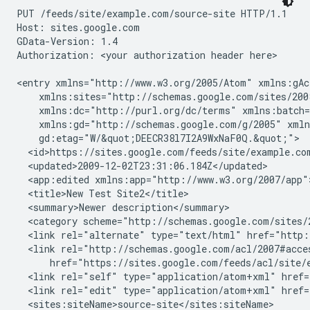
PUT /feeds/site/
example.com/source-site
 HTTP/1.1

Host: sites.google.com

GData-Version: 1.4

Authorization: 
<your authorization header here>
<entry xmlns="http://www.w3.org/2005/Atom" xmlns:gAc
    xmlns:sites="http://schemas.google.com/sites/200
    xmlns:dc="http://purl.org/dc/terms" xmlns:batch=
    xmlns:gd="http://schemas.google.com/g/2005" xmln
    gd:etag="W/&quot;DEECR38l7I2A9WxNaF0Q.&quot;">

  <id>https://sites.google.com/feeds/site/
example.co
  <updated>2009-12-02T23:31:06.184Z</updated>

  <app:edited xmlns:app="http://www.w3.org/2007/app"
  <title>
New Test Site2
</title>

  <summary>
Newer description
</summary>

  <category scheme="http://schemas.google.com/sites/
  <link rel="alternate" type="text/html" href="http:
  <link rel="http://schemas.google.com/acl/2007#acce
      href="https://sites.google.com/feeds/acl/site/
  <link rel="self" type="application/atom+xml" href=
  <link rel="edit" type="application/atom+xml" href=
  <sites:siteName>
source-site
</sites:siteName>
