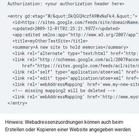
Authorization: 
<your authorization header here>
<entry gd:etag="W/&quot;DkQGQHczfA9WxNaFk4.&quot;">

  <id>https://sites.google.com/feeds/site/
domainName
  <updated>2009-12-01T02:25:21.987Z</updated>

  <app:edited xmlns:app="http://www.w3.org/2007/app"
  <title>
myOtherTestSite
</title>

  <summary>A new site to hold memories</summary>

  <link rel="alternate" type="text/html" href="http:
  <link rel="http://schemas.google.com/acl/2007#acce
      href="https://sites.google.com/feeds/acl/site/
  <link rel="self" type="application/atom+xml" href=
  <link rel="edit" type="application/atom+xml" href=
  <link rel='webAddressMapping' href='
www.my-new-sit
  <!-- missing mapping2 will be deleted -->

  <link rel='webAddressMapping' href='
http://www.myo
Hinweis: Webadressenzuordnungen können auch beim
Erstellen oder Kopieren einer Website angegeben werden.