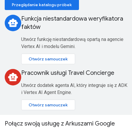
Przeglądanie katalogu próbek
Funkcja niestandardowa weryfikatora
smart_toy
faktów
Utwórz funkcję niestandardową opartą na agencie
Vertex AI i modelu Gemini.
Otwórz samouczek
Pracownik usługi Travel Concierge
smart_toy
Utwórz dodatek agenta AI, który integruje się z ADK
i Vertex AI Agent Engine.
Otwórz samouczek
Połącz swoją usługę z Arkuszami Google