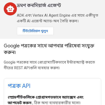
ভ্রমণ কনসিয়ার্জ এজেন্ট
smart_toy
ADK এবং Vertex AI Agent Engine এর সাথে একীভূত
একটি AI এজেন্ট অ্যাড-অন তৈরি করুন।
টিউটোরিয়াল খুলুন
Google পত্রকের সাথে আপনার পরিষেবা সংযুক্ত
করুন৷
Google পত্রকের সাথে প্রোগ্রাম্যাটিকভাবে ইন্টারঅ্যাক্ট করতে
নীচের REST APIগুলি ব্যবহার করুন৷
পত্রক API
স্প্রেডশীটগুলিকে প্রোগ্রামগতভাবে অ্যাক্সেস এবং
আপডেট করুন
, ঠিক অন্য ব্যবহারকারীর মতো৷