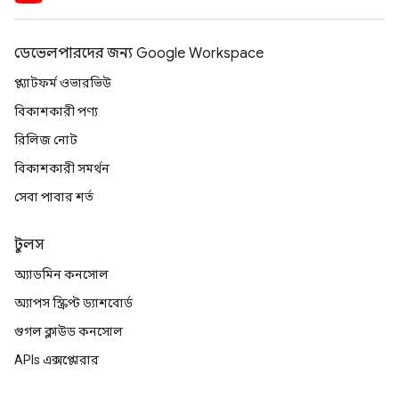
ডেভেলপারদের জন্য Google Workspace
প্ল্যাটফর্ম ওভারভিউ
বিকাশকারী পণ্য
রিলিজ নোট
বিকাশকারী সমর্থন
সেবা পাবার শর্ত
টুলস
অ্যাডমিন কনসোল
অ্যাপস স্ক্রিপ্ট ড্যাশবোর্ড
গুগল ক্লাউড কনসোল
APIs এক্সপ্লোরার