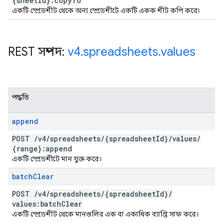
{sheet
Id}:copy
To
একটি স্প্রেডশীট থেকে অন্য স্প্রেডশীটে একটি একক শীট কপি করে৷
REST সম্পদ:
v4
.
spreadsheets
.
values
পদ্ধতি
append
POST
/
v4
/
spreadsheets
/
{spreadsheet
Id}
/
values
/
{range}:append
একটি স্প্রেডশীটে মান যুক্ত করে।
batch
Clear
POST
/
v4
/
spreadsheets
/
{spreadsheet
Id}
/
values:batch
Clear
একটি স্প্রেডশীট থেকে মানগুলির এক বা একাধিক ব্যাপ্তি সাফ করে।