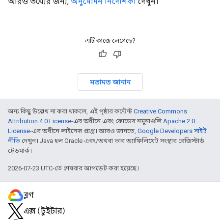
আরও তথ্যের জন্য,
অনুমোদন নির্দেশিকা
দেখুন।
এটি কাজে লেগেছে?
মতামত জানান
অন্য কিছু উল্লেখ না করা থাকলে, এই পৃষ্ঠার কন্টেন্ট
Creative Commons
Attribution 4.0 License
-এর অধীনে এবং কোডের নমুনাগুলি
Apache 2.0
License
-এর অধীনে লাইসেন্স প্রাপ্ত। আরও জানতে,
Google Developers সাইট
নীতি
দেখুন। Java হল Oracle এবং/অথবা তার অ্যাফিলিয়েট সংস্থার রেজিস্টার্ড
ট্রেডমার্ক।
2026-07-23 UTC-তে শেষবার আপডেট করা হয়েছে।
ব্লগ
এক্স (টুইটার)