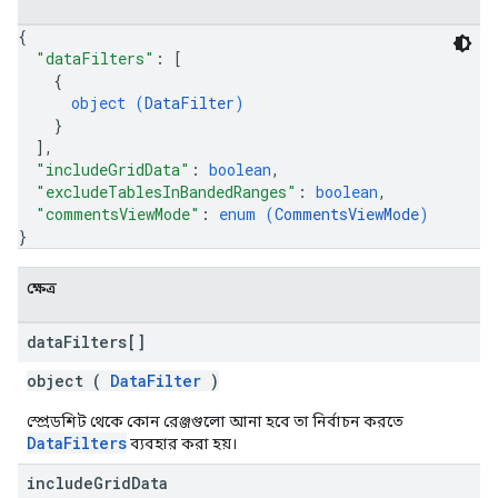
{
"dataFilters"
: 
[
{
object (
DataFilter
)
}
]
,
"includeGridData"
: 
boolean
,
"excludeTablesInBandedRanges"
: 
boolean
,
"commentsViewMode"
: 
enum (
CommentsViewMode
)
}
ক্ষেত্র
data
Filters[]
object (
DataFilter
)
স্প্রেডশিট থেকে কোন রেঞ্জগুলো আনা হবে তা নির্বাচন করতে
DataFilters
ব্যবহার করা হয়।
include
Grid
Data