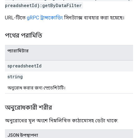
preadsheetId}:getByDataFilter
URL-টিতে
gRPC ট্রান্সকোডিং
সিনট্যাক্স ব্যবহার করা হয়েছে।
পথের পরামিতি
প্যারামিটার
spreadsheet
Id
string
অনুরোধ করার জন্য স্প্রেডশিটটি।
অনুরোধকারী শরীর
অনুরোধের মূল অংশে নিম্নলিখিত কাঠামোসহ ডেটা থাকে:
JSON উপস্থাপনা