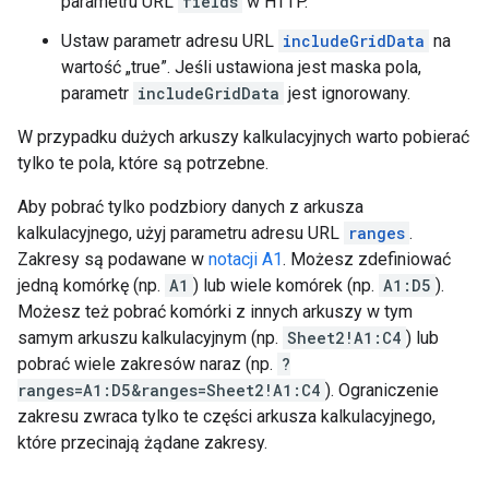
parametru URL
fields
w HTTP.
Ustaw parametr adresu URL
includeGridData
na
wartość „true”. Jeśli ustawiona jest maska pola,
parametr
includeGridData
jest ignorowany.
W przypadku dużych arkuszy kalkulacyjnych warto pobierać
tylko te pola, które są potrzebne.
Aby pobrać tylko podzbiory danych z arkusza
kalkulacyjnego, użyj parametru adresu URL
ranges
.
Zakresy są podawane w
notacji A1
. Możesz zdefiniować
jedną komórkę (np.
A1
) lub wiele komórek (np.
A1:D5
).
Możesz też pobrać komórki z innych arkuszy w tym
samym arkuszu kalkulacyjnym (np.
Sheet2!A1:C4
) lub
pobrać wiele zakresów naraz (np.
?
ranges=A1:D5&ranges=Sheet2!A1:C4
). Ograniczenie
zakresu zwraca tylko te części arkusza kalkulacyjnego,
które przecinają żądane zakresy.