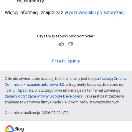
ts.readonly
Więcej informacji znajdziesz w
przewodniku po autoryzacji
.
Czy te wskazówki były pomocne?
Prześlij opinię
O ile nie stwierdzono inaczej, treść tej strony jest objęta
licencją Creative
Commons – uznanie autorstwa 4.0
, a fragmenty kodu są dostępne na
licencji Apache 2.0
. Szczegółowe informacje na ten temat zawierają
zasady dotyczące witryny Google Developers
. Java jest zastrzeżonym
znakiem towarowym firmy Oracle i jej podmiotów stowarzyszonych.
Ostatnia aktualizacja: 2026-07-23 UTC.
Blog