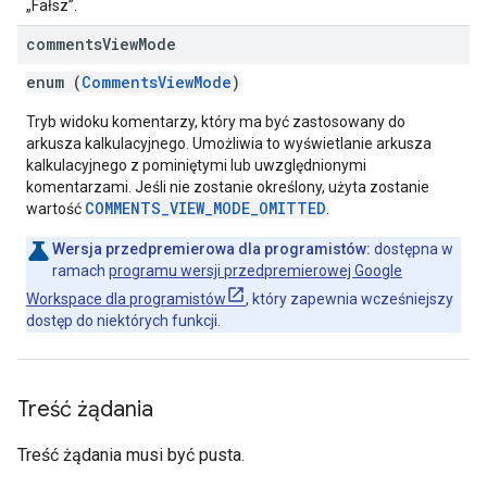
„Fałsz”.
comments
View
Mode
enum (
CommentsViewMode
)
Tryb widoku komentarzy, który ma być zastosowany do
arkusza kalkulacyjnego. Umożliwia to wyświetlanie arkusza
kalkulacyjnego z pominiętymi lub uwzględnionymi
komentarzami. Jeśli nie zostanie określony, użyta zostanie
COMMENTS_VIEW_MODE_OMITTED
wartość
.
Wersja przedpremierowa dla programistów:
dostępna w
ramach
programu wersji przedpremierowej Google
Workspace dla programistów
, który zapewnia wcześniejszy
dostęp do niektórych funkcji.
Treść żądania
Treść żądania musi być pusta.