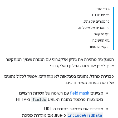
בדף הזה
בקשת HTTP
פרמטרים של נתיב
פרמטרים של שאילתה
גוף הבקשה
גוף התשובה
היקפי הרשאות
הפונקציה מחזירה את גיליון אלקטרוני עם המזהה שצוין. המתקשר
צריך לציין את מזהה הגיליון האלקטרוני.
כברירת מחדל, נתונים בטבלאות לא מוחזרים. אפשר לכלול נתונים
של רשת באחת משתי דרכים:
מציינים
field mask
עם רשימה של השדות הרצויים
באמצעות פרמטר כתובת ה-URL ‏
fields
ב-HTTP
מגדירים את פרמטר כתובת ה-URL‏
includeGridData
כ-true. אם מוגדרת מסכת