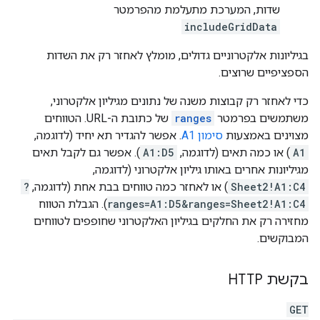
שדות, המערכת מתעלמת מהפרמטר
includeGridData
בגיליונות אלקטרוניים גדולים, מומלץ לאחזר רק את השדות
הספציפיים שרוצים.
כדי לאחזר רק קבוצות משנה של נתונים מגיליון אלקטרוני,
משתמשים בפרמטר
ranges
של כתובת ה-URL. הטווחים
מצוינים באמצעות
סימון A1
. אפשר להגדיר תא יחיד (לדוגמה,
A1
) או כמה תאים (לדוגמה,
A1:D5
). אפשר גם לקבל תאים
מגיליונות אחרים באותו גיליון אלקטרוני (לדוגמה,
Sheet2!A1:C4
) או לאחזר כמה טווחים בבת אחת (לדוגמה,
?
ranges=A1:D5&ranges=Sheet2!A1:C4
). הגבלת הטווח
מחזירה רק את החלקים בגיליון האלקטרוני שחופפים לטווחים
המבוקשים.
בקשת HTTP
GET