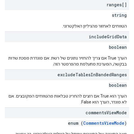
ranges[]
string
הטווחים לאחזור מהגיליון האלקטרוני.
include
Grid
Data
boolean
הערך True אם צריך להחזיר נתונים של רשת. אם מוגדרת מסכת שדות
בבקשה, המערכת מתעלמת מהפרמטר הזה.
exclude
Tables
In
Banded
Ranges
boolean
הערך הוא True אם רוצים להחריג טבלאות מהטווחים המקובצים. אם
לא מוגדר, הערך הוא False.
comments
View
Mode
enum (
CommentsViewMode
)