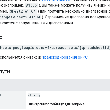
ек (например,
A1:D5
). Вы также можете получить ячейки и
имер,
Sheet2!A1:C4
) или получить несколько диапазонов
ranges=Sheet2!A1:C4
). Ограничение диапазона возвращае
екаются с запрошенными диапазонами.
с
sheets.googleapis.com/v4/spreadsheets/{spreadsheetId
используется синтаксис
транскодирования gRPC
.
пути
d
string
Электронную таблицу для запроса.