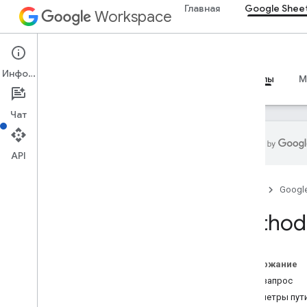
Главная
Google Shee
Workspace
Google Sheets
Информация
Обзор
Руководства
Справочные материалы
M
Чат
API
API Таблиц
Главная
Googl
Версия 4
Обзор
Method:
Ресурсы REST
электронные таблицы
Содержание
Обзор
HTTP-запрос
batch
Update
Параметры пут
create