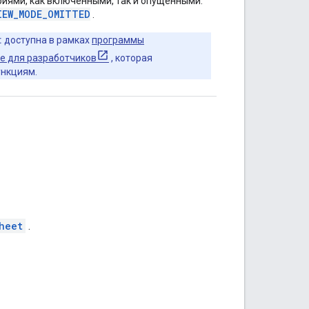
иями, как включенными, так и опущенными.
IEW_MODE_OMITTED
.
:
доступна в рамках
программы
e для разработчиков
, которая
ункциям.
heet
.