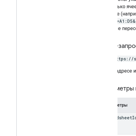
Лимиты на использование
несколько яче
таблице (напр
ranges=A1:D5&
которые перес
HTTP-запро
GET https://
В URL-адресе 
Параметры 
Параметры
spreadsheet
I