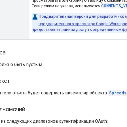
просматривать электронную таблицу с комментар
COMMENTS_V
Если режим не указан, используется
Предварительная версия для разработчиков
предварительного просмотра Google Workspac
предоставляет ранний доступ к определенным ф
са
должно быть пустым.
екст
а тело ответа будет содержать экземпляр объекта
Spreads
лномочий
н из следующих диапазонов аутентификации OAuth: