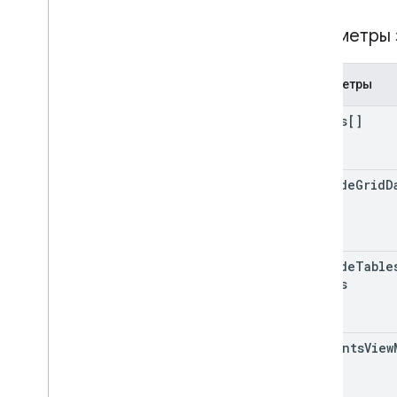
Параметры
Параметры
ranges[]
include
Grid
D
exclude
Table
Ranges
comments
View