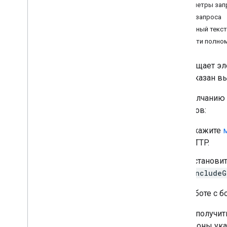
Параметры зап
get
Текст запроса
get
By
Data
Filter
Ответный текст
электронные таблицы
.
developer
Metadata
Области полно
электронные таблицы
.
листы
электронные таблицы
.
значения
Возвращает эл
быть указан в
Тип контента
Фильтр данных
По умолчанию 
Date
Time
Render
Option
способов:
Dimension
Укажите
РазмерДиапазон
HTTP.
Error
Code
Error
Details
Установи
Упдейвалуесреспонсе
includeG
Value
Input
Option
Value
Render
Option
При работе с 
Клиентские библиотеки
Чтобы получит
Параметры запроса
Диапазоны ук