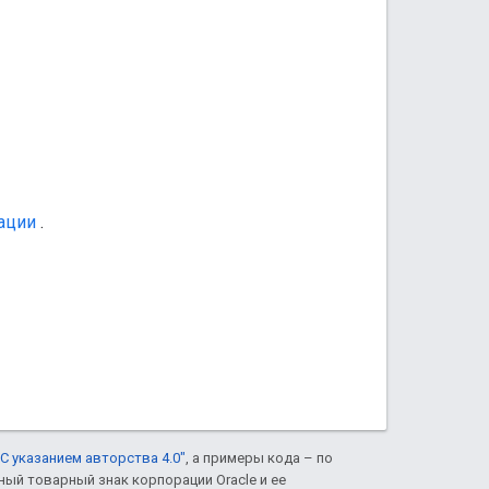
ации
.
С указанием авторства 4.0"
, а примеры кода – по
нный товарный знак корпорации Oracle и ее