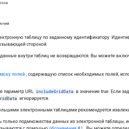
роса
мочий
ектронную таблицу по заданному идентификатору. Идент
ызывающей стороной.
данные внутри таблиц не возвращаются. Вы можете включ
маску полей
, содержащую список необходимых полей, исп
те параметр URL
includeGridData
в значение true. Если за
ridData
игнорируется.
большими электронными таблицами рекомендуется извлекат
ь только подмножества данных из электронной таблицы, 
азываются с помощью
обозначения A1
. Вы можете определ