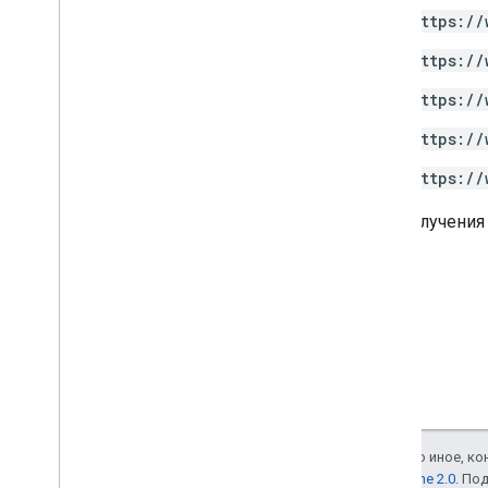
https://
https://
https://
https://
https://
Для получения
Если не указано иное, к
лицензии Apache 2.0
. По