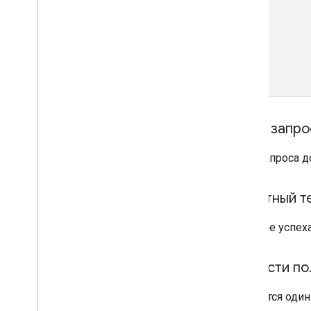
Текст запро
Тело запроса 
Ответный т
В случае успех
Области по
Требуется оди