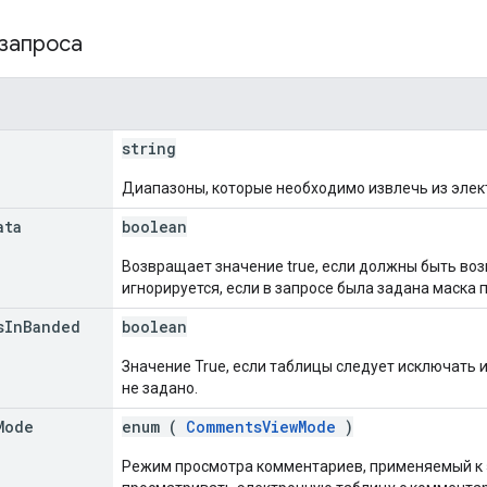
 запроса
string
Диапазоны, которые необходимо извлечь из элек
ata
boolean
Возвращает значение true, если должны быть во
игнорируется, если в запросе была задана маска п
s
In
Banded
boolean
Значение True, если таблицы следует исключать и
не задано.
Mode
enum (
CommentsViewMode
)
Режим просмотра комментариев, применяемый к 