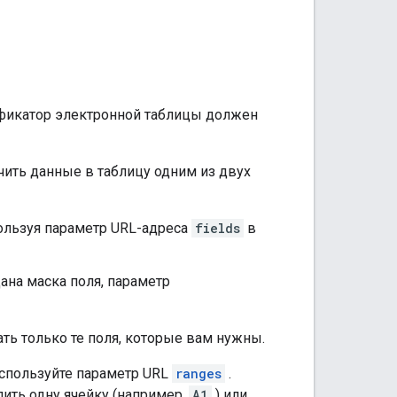
ификатор электронной таблицы должен
ить данные в таблицу одним из двух
ользуя параметр URL-адреса
fields
в
дана маска поля, параметр
ь только те поля, которые вам нужны.
используйте параметр URL
ranges
.
ить одну ячейку (например,
A1
) или