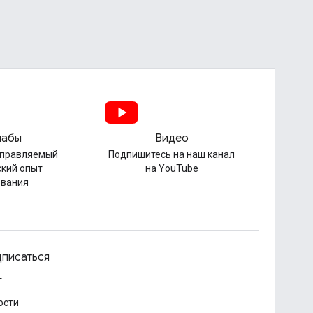
лабы
Видео
управляемый
Подпишитесь на наш канал
ский опыт
на YouTube
ования
писаться
г
ости