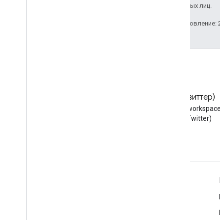
аффилированных лиц.
Последнее обновление: 2
Блог
X (Твиттер)
Читайте блог разработчиков
Следуйте @workspace
Google Workspace
X (Twitter)
Google Workspace для разработчиков
Обзор платформы
Продукты для разработчиков