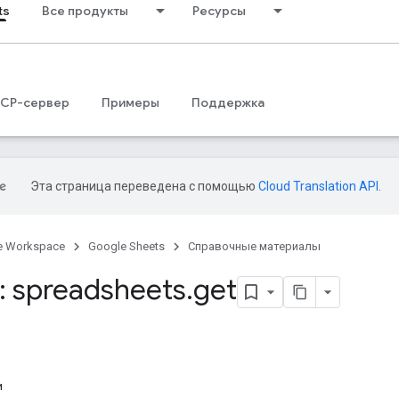
ts
Все продукты
Ресурсы
CP-сервер
Примеры
Поддержка
Эта страница переведена с помощью
Cloud Translation API
.
e Workspace
Google Sheets
Справочные материалы
 spreadsheets
.
get
и