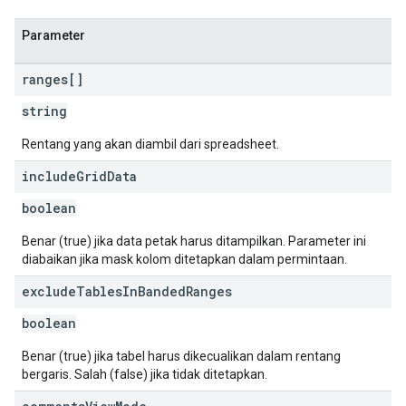
Parameter
ranges[]
string
Rentang yang akan diambil dari spreadsheet.
include
Grid
Data
boolean
Benar (true) jika data petak harus ditampilkan. Parameter ini
diabaikan jika mask kolom ditetapkan dalam permintaan.
exclude
Tables
In
Banded
Ranges
boolean
Benar (true) jika tabel harus dikecualikan dalam rentang
bergaris. Salah (false) jika tidak ditetapkan.