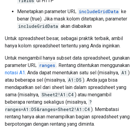
fields
di HTTP
Menetapkan parameter URL
includeGridData
ke
benar (true). Jika mask kolom ditetapkan, parameter
includeGridData
akan diabaikan
Untuk spreadsheet besar, sebagai praktik terbaik, ambil
hanya kolom spreadsheet tertentu yang Anda inginkan.
Untuk mengambil hanya subset data spreadsheet, gunakan
parameter URL
ranges
. Rentang ditentukan menggunakan
notasi A1
. Anda dapat menentukan satu sel (misalnya,
A1
)
atau beberapa sel (misalnya,
A1:D5
). Anda juga bisa
mendapatkan sel dari sheet lain dalam spreadsheet yang
sama (misalnya,
Sheet2!A1:C4
) atau mengambil
beberapa rentang sekaligus (misalnya,
?
ranges=A1:D5&ranges=Sheet2!A1:C4
). Membatasi
rentang hanya akan menampilkan bagian spreadsheet yang
berpotongan dengan rentang yang diminta.