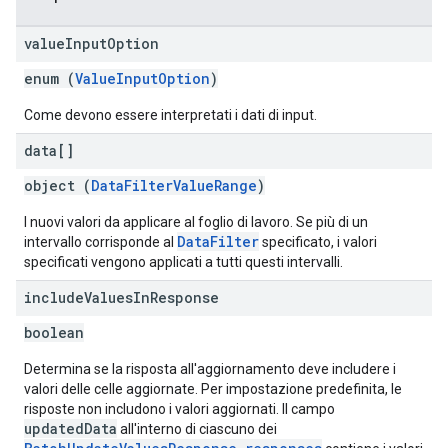
value
Input
Option
enum (
ValueInputOption
)
Come devono essere interpretati i dati di input.
data[]
object (
DataFilterValueRange
)
I nuovi valori da applicare al foglio di lavoro. Se più di un
DataFilter
intervallo corrisponde al
specificato, i valori
specificati vengono applicati a tutti questi intervalli.
include
Values
In
Response
boolean
Determina se la risposta all'aggiornamento deve includere i
valori delle celle aggiornate. Per impostazione predefinita, le
risposte non includono i valori aggiornati. Il campo
updatedData
all'interno di ciascuno dei