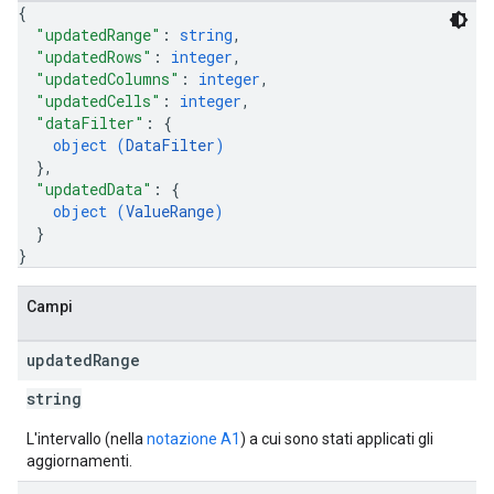
{
"updatedRange"
: 
string
,
"updatedRows"
: 
integer
,
"updatedColumns"
: 
integer
,
"updatedCells"
: 
integer
,
"dataFilter"
: 
{
object (
DataFilter
)
}
,
"updatedData"
: 
{
object (
ValueRange
)
}
}
Campi
updated
Range
string
L'intervallo (nella
notazione A1
) a cui sono stati applicati gli
aggiornamenti.