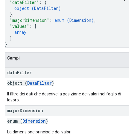
"dataFilter"
: 
{
object (
DataFilter
)
}
,
"majorDimension"
: 
enum (
Dimension
)
,
"values"
: 
[
array
]
}
Campi
data
Filter
object (
DataFilter
)
Il filtro dei dati che descrive la posizione dei valori nel foglio di
lavoro.
major
Dimension
enum (
Dimension
)
La dimensione principale dei valori.