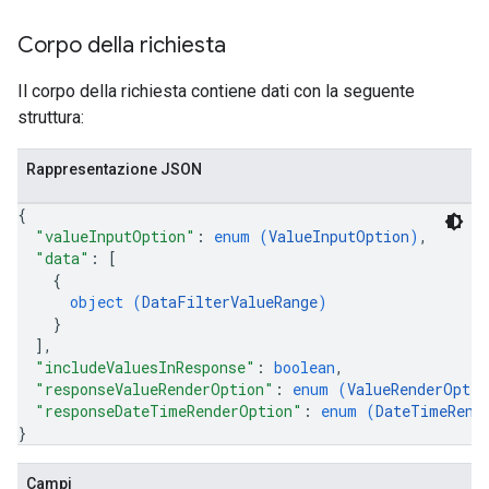
Corpo della richiesta
Il corpo della richiesta contiene dati con la seguente
struttura:
Rappresentazione JSON
{
"valueInputOption"
: 
enum (
ValueInputOption
)
,
"data"
: 
[
{
object (
DataFilterValueRange
)
}
]
,
"includeValuesInResponse"
: 
boolean
,
"responseValueRenderOption"
: 
enum (
ValueRenderOptio
"responseDateTimeRenderOption"
: 
enum (
DateTimeRend
}
Campi