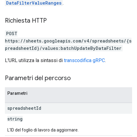
DataFilterValueRanges
.
Richiesta HTTP
POST
https://sheets.googleapis.com/v4/spreadsheets/{s
preadsheetId}/values:batchUpdateByDataFilter
L'URL utilizza la sintassi di
transcodifica gRPC
.
Parametri del percorso
Parametri
spreadsheet
Id
string
L'ID del foglio di lavoro da aggiornare.