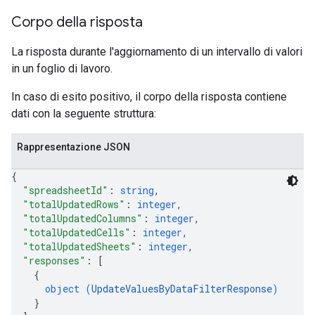
Corpo della risposta
La risposta durante l'aggiornamento di un intervallo di valori
in un foglio di lavoro.
In caso di esito positivo, il corpo della risposta contiene
dati con la seguente struttura:
Rappresentazione JSON
{
"spreadsheetId"
: 
string
,
"totalUpdatedRows"
: 
integer
,
"totalUpdatedColumns"
: 
integer
,
"totalUpdatedCells"
: 
integer
,
"totalUpdatedSheets"
: 
integer
,
"responses"
: 
[
{
object (
UpdateValuesByDataFilterResponse
)
}