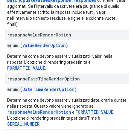
BatchUpdateValuesResponse.responses
contiene i valori
aggiornati. Se l'intervallo da scrivere era più grande di quello
effettivamente scritto, la risposta include tutti i valori
nell'intervallo richiesto (escluse le righe e le colonne vuote
finali).
response
Value
Render
Option
enum (
ValueRenderOption
)
Determina come devono essere visualizzati i valori nella
risposta. L'opzione di rendering predefinita è
FORMATTED_VALUE
.
response
Date
Time
Render
Option
enum (
DateTimeRenderOption
)
Determina come devono essere visualizzati date, orari e durate
nella risposta. Questo valore viene ignorato se
responseValueRenderOption
FORMATTED_VALUE
è
.
L'opzione di rendering predefinita per dateTime è
SERIAL_NUMBER
.