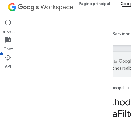
Página principal
Goog
Workspace
Google Sheets
Información
Descripción general
Guías
Referencia
Servidor
Chat
API
traducciones real
API de Sheets
v4
Página principal
Descripción general
Method:
Recursos de REST
hojas de cálculo
Data
Fil
Spreadsheets
.
developer
Metadata
hojas de cálculo
hojas de cálculo
.
valores