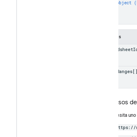
object (
}
]
}
Campos
spreadsheet
I
value
Ranges[
Permisos de
Se necesita uno
https://