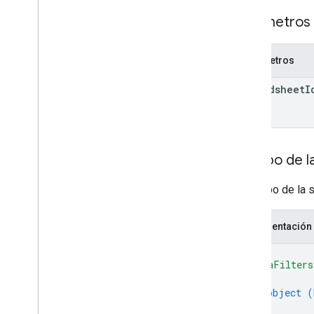
Update
Values
Response
Parámetros 
Opción de entrada de valor
Opción de renderización de valores
Bibliotecas cliente
Parámetros
Parámetros de consulta
spreadsheet
I
Límites de uso
Cuerpo de la
El cuerpo de la s
Representación
{
"dataFilters
{
object (
}