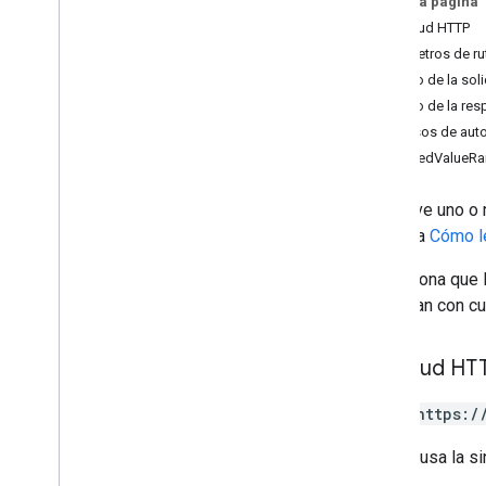
En esta página
Descripción general
Solicitud HTTP
append
Parámetros de ru
lote
Borrar
Cuerpo de la soli
lote
Clear
By
Data
Filter
Cuerpo de la res
batch
Get
Permisos de auto
lote
Get
By
Data
Filter
MatchedValueRa
batch
Update
batch
Update por el filtro de datos
Devuelve uno o 
borrar
consulta
Cómo le
get
update
La persona que l
coincidan con cua
Tipos
Data
Filter
Solicitud HT
Opción de fecha y hora
Dimensión
POST https:/
Rango de dimensión
Error
Code
La URL usa la si
Error
Details