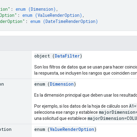
sion"
: 
enum (
Dimension
)
,
Option"
: 
enum (
ValueRenderOption
)
,
derOption"
: 
enum (
DateTimeRenderOption
)
object (
DataFilter
)
Son los filtros de datos que se usan para hacer coinci
la respuesta, se incluyen los rangos que coinciden con
on
enum (
Dimension
)
Es la dimensión principal que deben usar los resultad
A1=
Por ejemplo, si los datos de la hoja de cálculo son
majorDimension
selecciona ese rango y establece
majorDimension=COL
una solicitud que establece
ption
enum (
ValueRenderOption
)