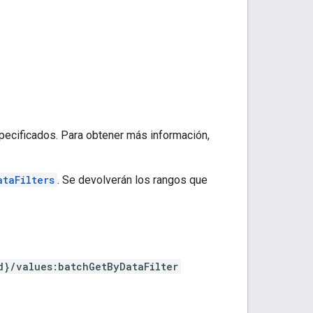
pecificados. Para obtener más información,
ataFilters
. Se devolverán los rangos que
d}/values:batchGetByDataFilter