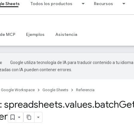
le Sheets
Todos los productos
Recursos
 de MCP
Ejemplos
Asistencia
Google utiliza tecnología de IA para traducir contenido a tu idioma
izadas con IA pueden contener errores.
Google Workspace
Google Sheets
Referencia
 spreadsheets
.
values
.
batch
Ge
ter