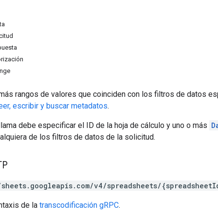
ta
citud
puesta
rización
nge
más rangos de valores que coinciden con los filtros de datos es
er, escribir y buscar metadatos
.
lama debe especificar el ID de la hoja de cálculo y uno o más
D
lquiera de los filtros de datos de la solicitud.
TP
/sheets.googleapis.com/v4/spreadsheets/{spreadsheetI
ntaxis de la
transcodificación gRPC
.