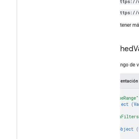
https://
https://
Para obtener má
Matched
V
Es un rango de v
Representación
{
"valueRange"
object (
Va
}
,
"dataFilters
{
object (
}