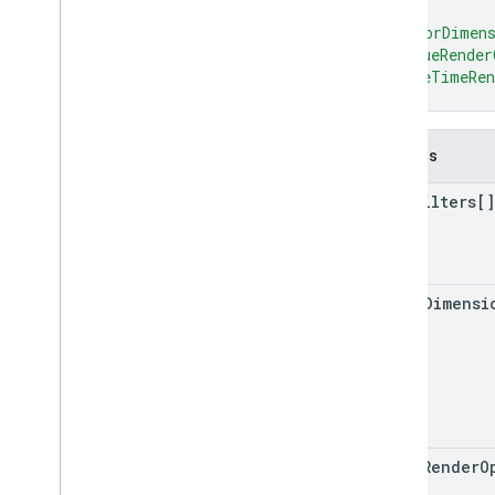
]
,
"majorDimen
"valueRender
"dateTimeRen
}
Campos
data
Filters[]
major
Dimensi
value
Render
O