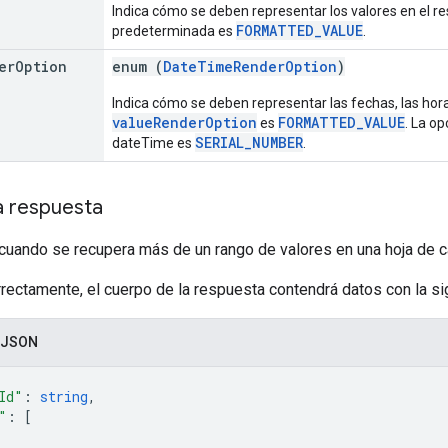
Indica cómo se deben representar los valores en el re
FORMATTED_VALUE
predeterminada es
.
er
Option
enum (
DateTimeRenderOption
)
Indica cómo se deben representar las fechas, las horas
valueRenderOption
FORMATTED_VALUE
es
. La o
SERIAL_NUMBER
dateTime es
.
a respuesta
 cuando se recupera más de un rango de valores en una hoja de 
rrectamente, el cuerpo de la respuesta contendrá datos con la sig
 JSON
Id"
: 
string
,
"
: 
[