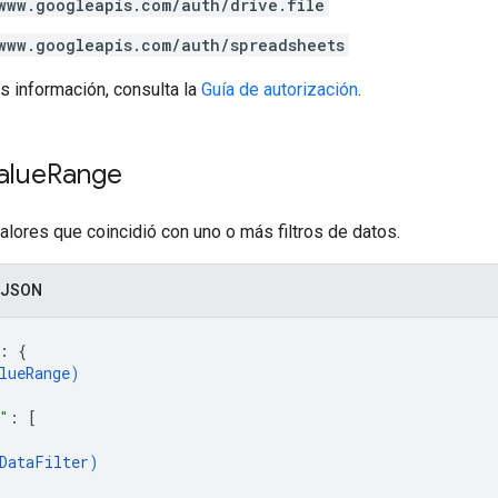
www.googleapis.com/auth/drive.file
www.googleapis.com/auth/spreadsheets
s información, consulta la
Guía de autorización
.
alue
Range
alores que coincidió con uno o más filtros de datos.
 JSON
: 
{
lueRange
)
"
: 
[
DataFilter
)