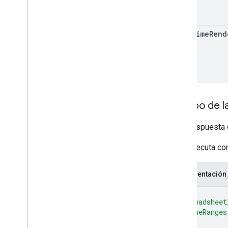
date
Time
Rend
Cuerpo de l
Es la respuesta
Si se ejecuta co
Representación
{
"spreadsheet
"valueRanges
{