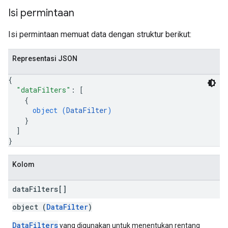
Isi permintaan
Isi permintaan memuat data dengan struktur berikut:
Representasi JSON
{
"dataFilters"
: 
[
{
object (
DataFilter
)
}
]
}
Kolom
data
Filters[]
object (
DataFilter
)
DataFilters
yang digunakan untuk menentukan rentang