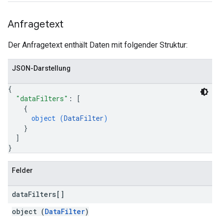
Anfragetext
Der Anfragetext enthält Daten mit folgender Struktur:
JSON-Darstellung
{
"dataFilters"
: 
[
{
object (
DataFilter
)
}
]
}
Felder
data
Filters[]
object (
DataFilter
)