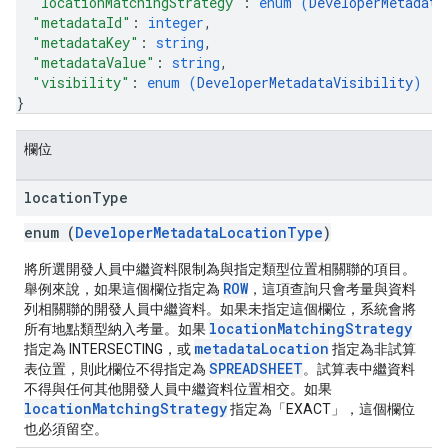
"locationMatchingStrategy"
: 
enum (
DeveloperMetadata
"metadataId"
: 
integer
,
"metadataKey"
: 
string
,
"metadataValue"
: 
string
,
"visibility"
: 
enum (
DeveloperMetadataVisibility
)
}
欄位
location
Type
enum (
DeveloperMetadataLocationType
)
將所選開發人員中繼資料限制為與指定類型位置相關聯的項目。
ROW
舉例來說，如果這個欄位指定為
，這項查詢只會考量與資料
列相關聯的開發人員中繼資料。如果未指定這個欄位，系統會將
locationMatchingStrategy
所有地點類型納入考量。如果
metadataLocation
指定為 INTERSECTING，或
指定為非試算
SPREADSHEET
表位置，則此欄位不得指定為
。試算表中繼資料
不得與任何其他開發人員中繼資料位置相交。如果
locationMatchingStrategy
指定為「EXACT」，這個欄位
也必須留空。