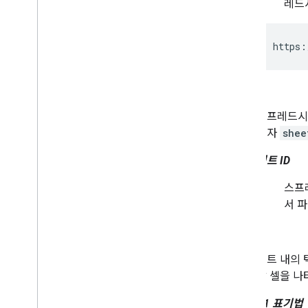
레드
https:
시트
스프레드시
숫자
shee
시트 ID
스프
서 
Cell
시트 내의 
각 셀을 나
A1 표기법