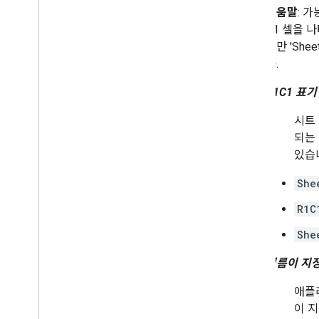
도움말
: 
A1 셀을 
지만 'Sh
다.
R1C1 표
시트 
되는
있습
She
R1C
She
이름이 지
애플
이 