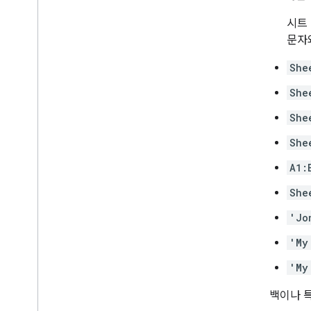
시트
문자
She
She
She
She
A1:
She
'Jo
'My
'My
공백이나 