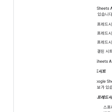
스마트 칩
댓글 관리
Google Shee
표
을 할 수 있습니다
피벗 테이블
스프레드시
조건부 형식 지정
데이터 필터링
스프레드시트
연결된 시트
스프레드시
필드 마스크 사용
Google 차트 사용
연결된 시
Sheets API v3에서 이전
다음은 Sheets
권장사항
스프레드시트
문제 해결
Google 
확장 및 자동화
정보가 있
부가기능
Apps Script
스프레드시트
스프