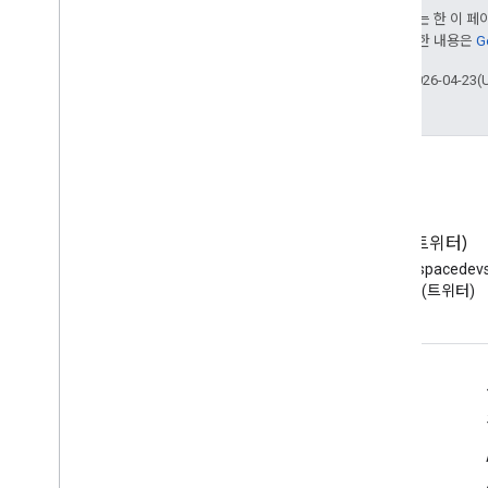
달리 명시되지 않는 한 이 
부여됩니다. 자세한 내용은
G
최종 업데이트: 2026-04-23(
블로그
X(트위터)
Google Workspace 개발자 블로
X에서 @workspacede
그 읽기
하기 (트위터)
개발자용 Google Workspace
플랫폼 개요
개발자 제품