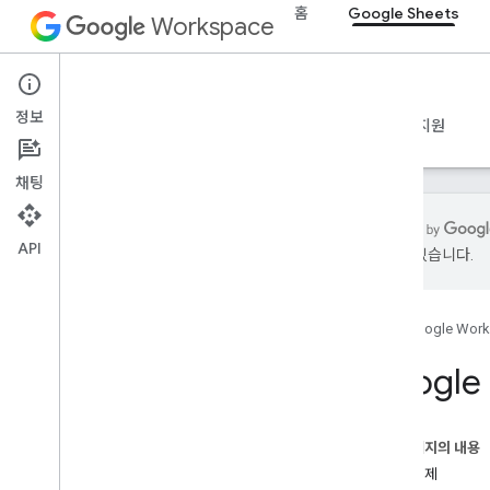
홈
Google Sheets
Workspace
Google Sheets
정보
개요
가이드
참조
MCP 서버
샘플
지원
채팅
API
있을 수 있습니다.
Sheets API
개요
홈
Google Wor
시작하기
Google
스프레드시트 만들기 및 관리
셀 값 읽기 및 쓰기
스프레드시트 업데이트
이 페이지의 내용
날짜 및 숫자 형식
관련 주제