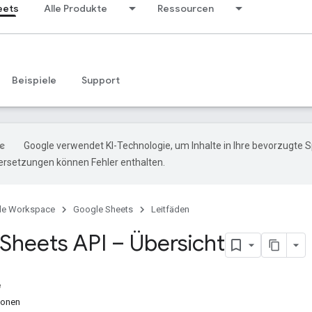
eets
Alle Produkte
Ressourcen
Beispiele
Support
Google verwendet KI-Technologie, um Inhalte in Ihre bevorzugte 
ersetzungen können Fehler enthalten.
le Workspace
Google Sheets
Leitfäden
Sheets API – Übersicht
e
ionen