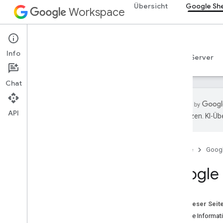
Übersicht
Google Sh
Workspace
Google Sheets
Info
Übersicht
Leitfäden
Referenzen
MCP-Server
Chat
API
übersetzen. KI-Üb
Sheets API
Übersicht
Startseite
Goog
Los gehts
Google 
Tabellen erstellen und verwalten
Zellenwerte lesen und schreiben
Tabellen aktualisieren
Auf dieser Seit
Datums- und Zahlenformate
Weitere Informat