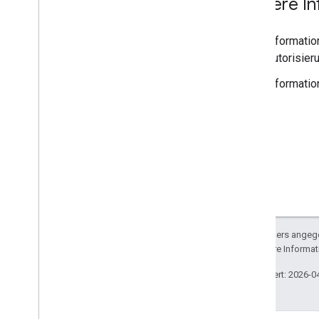
Weitere I
Informatio
Autorisier
Informatio
Sofern nicht anders angege
lizenziert. Weitere Informa
Zuletzt aktualisiert: 2026-0