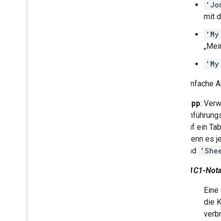
'Jo
mit 
'My
„Mein
'My
Einfache A
Tipp
: Ver
Anführungs
auf ein Ta
Wenn es je
und
'She
R1C1-Nota
Eine 
die 
verbr