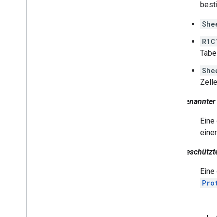
best
She
R1C
Tabel
She
Zelle
Benannter
Eine
eine
Geschützte
Eine 
Pro