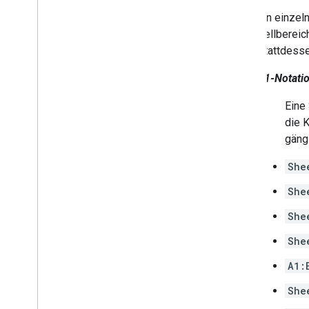
Ein einzel
Zellbereic
Stattdesse
A1-Notati
Eine
die 
gäng
She
She
She
She
A1:
She