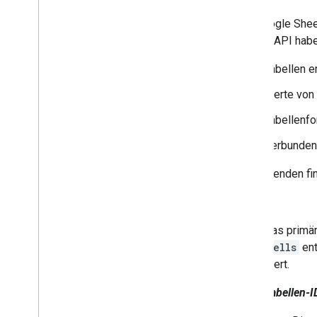
Smart chips
Kommentare verwalten
Die Google Sheet
Tabellen
Sheets API habe
Pivot-Tabellen
Tabellen e
Bedingte Formatierung
Daten filtern
Werte von 
Verbundene Tabellenblätter
Tabellenfo
Feldmasken verwenden
Google Charts verwenden
Verbundene
Von Sheets API Version 3 migrieren
Im Folgenden fin
Best Practices
Tabelle
Fehler beheben
Das primär
Erweitern und automatisieren
Cells
ent
Add-ons
Wert.
Apps Script
Tabellen-I