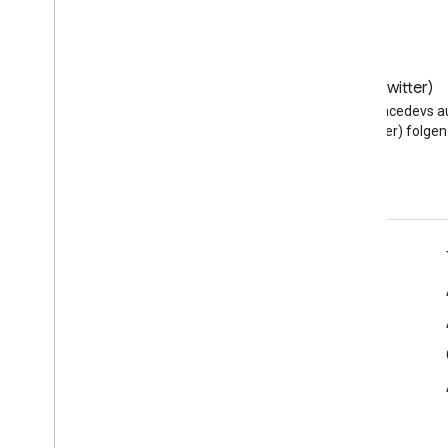
Blog
X (Twitter)
Google Workspace
@workspacedevs a
Developers-Blog lesen
(Twitter) folgen
Google Workspace für Entwickler
Plattformüberblick
Entwicklerprodukte
Versionshinweise
Entwicklersupport
Nutzungsbedingungen