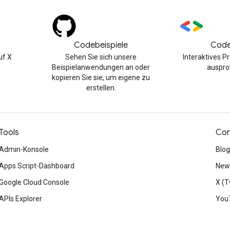
Codebeispiele
Code
uf X
Sehen Sie sich unsere
Interaktives 
Beispielanwendungen an oder
auspro
kopieren Sie sie, um eigene zu
erstellen.
Tools
Con
Admin-Konsole
Blog
Apps Script-Dashboard
News
Google Cloud Console
X (T
APIs Explorer
You