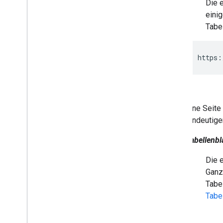
Die 
eini
Tabe
https:
Sheets
Eine Seite
eindeutig
Tabellenbl
Die 
Ganzz
Tabel
Tabe
Cell