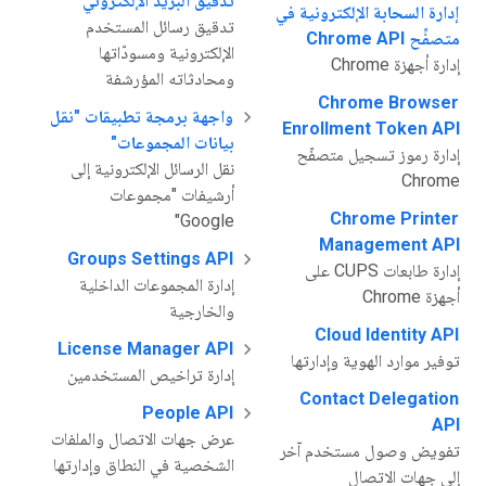
تدقيق البريد الإلكتروني
إدارة السحابة الإلكترونية في
تدقيق رسائل المستخدم
متصفِّح Chrome API
الإلكترونية ومسودّاتها
إدارة أجهزة Chrome
ومحادثاته المؤرشفة
Chrome Browser
واجهة برمجة تطبيقات "نقل
Enrollment Token API
بيانات المجموعات"
إدارة رموز تسجيل متصفّح
نقل الرسائل الإلكترونية إلى
Chrome
أرشيفات "مجموعات
Chrome Printer
Google"
Management API
Groups Settings API
إدارة طابعات CUPS على
إدارة المجموعات الداخلية
أجهزة Chrome
والخارجية
Cloud Identity API
License Manager API
توفير موارد الهوية وإدارتها
إدارة تراخيص المستخدمين
Contact Delegation
People API
API
عرض جهات الاتصال والملفات
تفويض وصول مستخدم آخر
الشخصية في النطاق وإدارتها
إلى جهات الاتصال