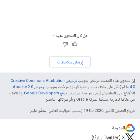
هل كان المحتوى مفيدًا؟
إرسال ملاحظات
إنّ محتوى هذه الصفحة مرخّص بموجب
ترخيص Creative Commons Attribution
4.0‏
ما لم يُنصّ على خلاف ذلك، ونماذج الرموز مرخّصة بموجب
ترخيص Apache 2.0‏
.
للاطّلاع على التفاصيل، يُرجى مراجعة
سياسات موقع Google Developers‏
. إنّ Java
هي علامة تجارية مسجَّلة لشركة Oracle و/أو شركائها التابعين.
تاريخ التعديل الأخير: 2026-05-19 (حسب التوقيت العالمي المتفَّق عليه)
المدونة
‫X ‏(Twitter سابقًا)