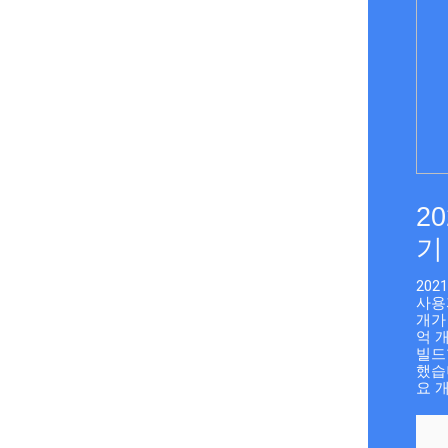
20
기
202
사용자
개가
억 개
빌드
했습니
요 