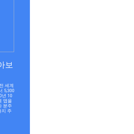
돌아보
전 세계 
 5,300
년 10
게 앱을 
라 분주
가지 주