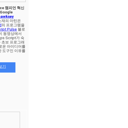
pace 챔피언 혁신
oogle 
awksey
영국 스코틀랜드 소재의 마틴은 
d
의 프로그램을 
ript Pulse
 블로
이 동영상에서 
ps Script가 숙
 초보 프로그래
로운 아이디어를 
 도구인 이유를 
보기