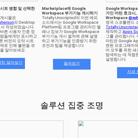
시트 병합 및 선택한 
Marketplace에 Google 
Google Works
Workspace 부가기능 게시하기
가인 마틴 호크시, G
이 커뮤니티 게시물은 
Totally Unscripted의 이번 에피
Workspace 
@mh
herson
의 Desktop 
소드에서는 Google Workspace 
on에서 작성되었습니다. 
Platform팀 프로그램 관리자인 엘
Totally Unscripte
올바른 사용자 인증 정
레나 킹보가 Google Workspace 
제작하고 
Apps Sc
사람들에게만 표시하고 
부가기능 게시 절차에 관해 설명
그를 관리합니다. 
른 버전의 요약 시트
하고 부가기능을 인증받기 위한 
마틴은 Google Ap
문제로 인해 불편을 겪
조언과 팁을 제공합니다.
련된 프로그래머와
을 알아보세요. 
머 모두를 위한 새
탐색하는 데 적합한
설명합니다. 
세히 알아보기
들어보기
지금 
솔루션 집중 조명