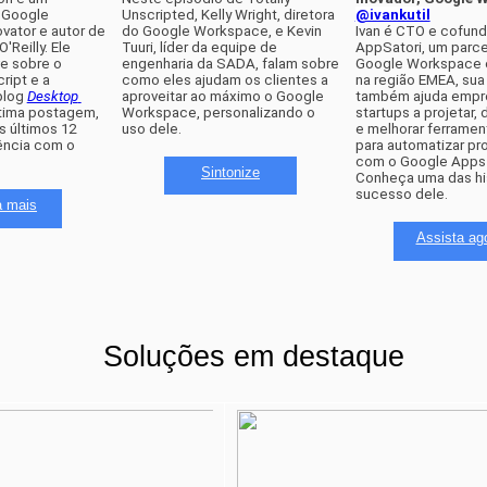
 Google 
Unscripted, Kelly Wright, diretora 
@ivankutil
Workspace Innovator e autor de 
do Google Workspace, e Kevin 
Ivan é CTO e cofund
O'Reilly. Ele 
Tuuri, líder da equipe de 
AppSatori, um parcei
 sobre o 
engenharia da SADA, falam sobre 
Google Workspace 
ipt e a 
como eles ajudam os clientes a 
na região EMEA, sua
log 
Desktop 
aproveitar ao máximo o Google 
também ajuda empre
ltima postagem, 
Workspace, personalizando o 
startups a projetar, 
s últimos 12 
uso dele.
e melhorar ferrament
ncia com o 
para automatizar pr
com o Google Apps S
Sintonize
Conheça uma das his
sucesso dele.
a mais
Assista ag
Soluções em destaque