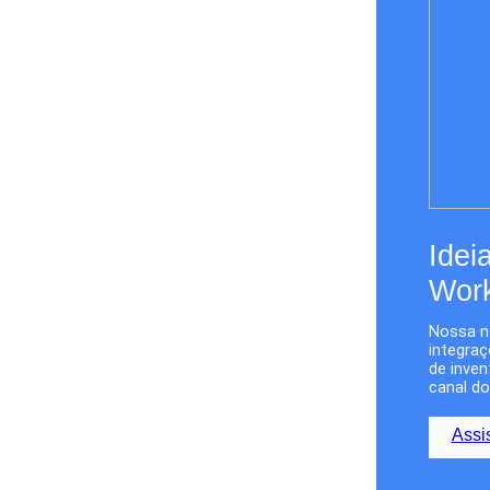
Idei
Work
Nossa no
integra
de inven
canal d
Assi