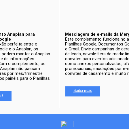
o Anaplan para 
Mesclagem de e-mails da Mer
oogle 
Este complemento funciona no a
o perfeita entre o 
Planilhas Google, Documentos Go
ogle e o Anaplan, os 
e Gmail. Envie campanhas de gera
s podem manter o Anaplan 
de leads, newsletters de marketing
e de informações 
convites para eventos adicionado
 Com o complemento, os 
como anexos personalizados, ofe
 Anaplan não passam 
promocionais, saudações por e-ma
ras por mês/trimestre 
convites de casamento e muito m
s painéis para o Planilhas 
Saiba mais
is