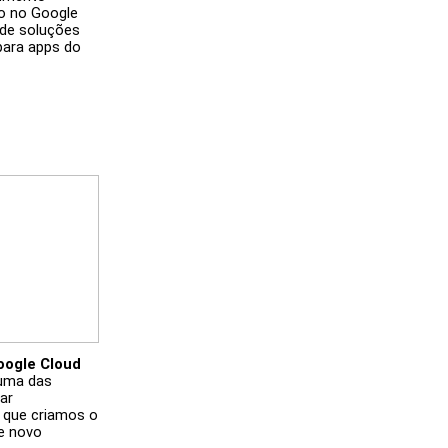
 no Google 
de soluções 
ara apps do 
oogle Cloud
uma das 
r 
 que criamos o 
e novo 