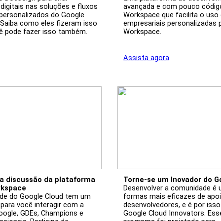
digitais nas soluções e fluxos 
avançada e com pouco código
 personalizados do Google 
Workspace que facilita o uso 
Saiba como eles fizeram isso 
empresariais personalizadas p
 pode fazer isso também.
Workspace. 
Assista agora
da discussão da plataforma 
Torne-se um Inovador do G
rkspace
Desenvolver a comunidade é 
e do Google Cloud tem um 
formas mais eficazes de apoia
para você interagir com a 
desenvolvedores, e é por isso
oogle, GDEs, Champions e 
Google Cloud Innovators. Ess