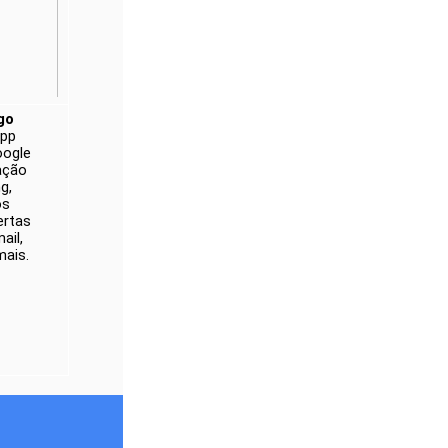
go
pp 
ogle 
ção 
, 
s 
rtas 
il, 
ais.