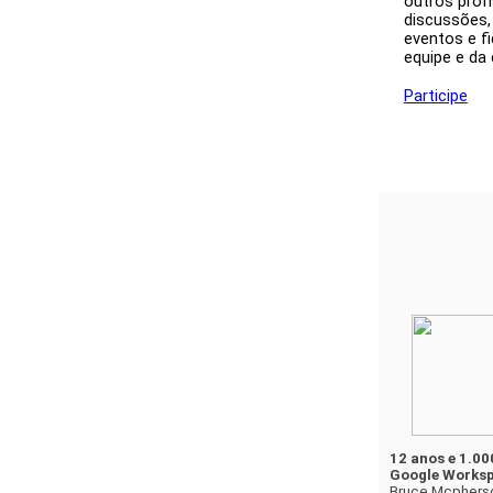
outros profi
discussões,
eventos e fi
equipe e da
Participe
12 anos e 1.00
Google Worksp
Bruce Mcpherso