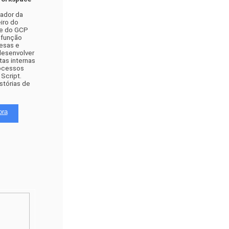
ador da 
ro do 
e do GCP 
 função 
sas e 
desenvolver 
as internas 
ocessos 
cript. 
tórias de 
ora