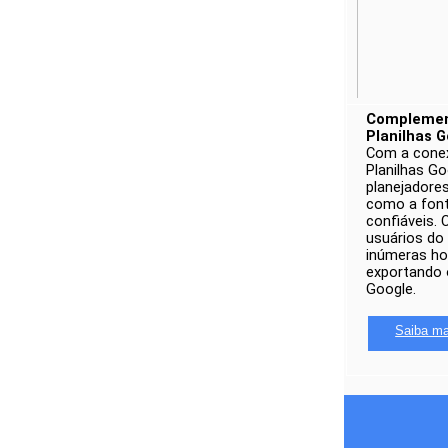
Complement
Planilhas G
Com a conexã
Planilhas Go
planejadore
como a font
confiáveis.
usuários do
inúmeras ho
exportando o
Google. 
Saiba ma