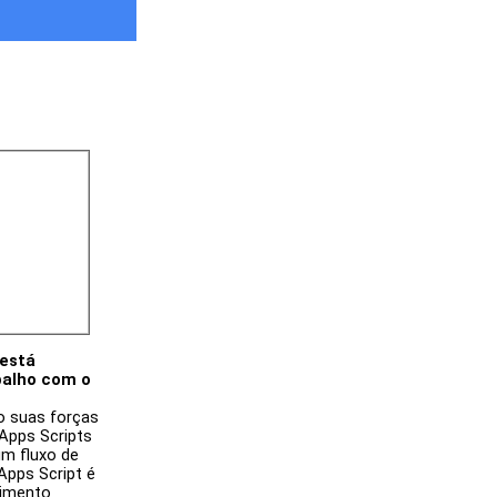
está 
alho com o 
 suas forças 
Apps Scripts 
m fluxo de 
pps Script é 
imento 