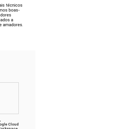
is técnicos 
amos boas-
dores 
ados a 
e amadores. 
 
ogle Cloud 
Inovador, Google Workspace 