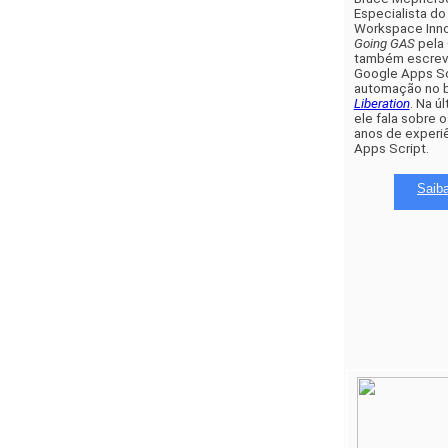
Especialista do
Going GAS
 pela 
também escreve
Google Apps Scr
automação no b
Liberation
. Na ú
ele fala sobre o
anos de experiê
Apps Script.
Saib