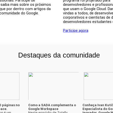
ssionais. Participe de 
programa foi projetado para 
 saiba mais sobre os próximos 
desenvolvedores e profissiona
que por dentro com artigos da 
que usam o Google Cloud. D
 comunidade do Google. 
vindas a todos, de desenvolve
corporativos e cientistas de d
desenvolvedores estudantes 
Participe agora
Destaques da comunidade
0 páginas no 
Como a SADA complementa o 
Conheça Ivan Kutil,
ace. 
Google Workspace
Especialista do Go
n é um 
Neste episódio de Totally 