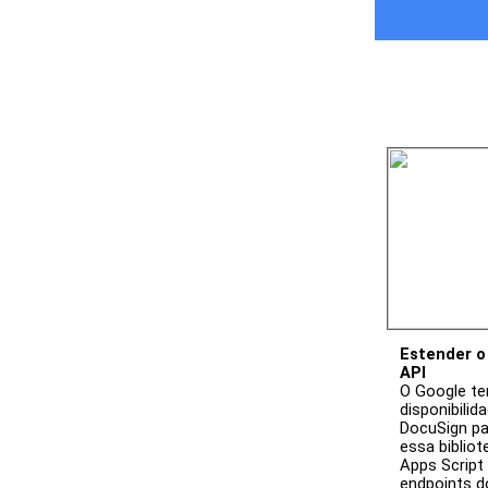
Estender o
API
O Google te
disponibilida
DocuSign pa
essa bibliot
Apps Script
endpoints do