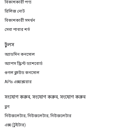
বিকাশকারী পণ্য
রিলিজ নোট
বিকাশকারী সমর্থন
সেবা পাবার শর্ত
টুলস
অ্যাডমিন কনসোল
অ্যাপস স্ক্রিপ্ট ড্যাশবোর্ড
গুগল ক্লাউড কনসোল
APIs এক্সপ্লোরার
সংযোগ করুন, সংযোগ করুন, সংযোগ করুন
ব্লগ
নিউজলেটার, নিউজলেটার, নিউজলেটার
এক্স (টুইটার)