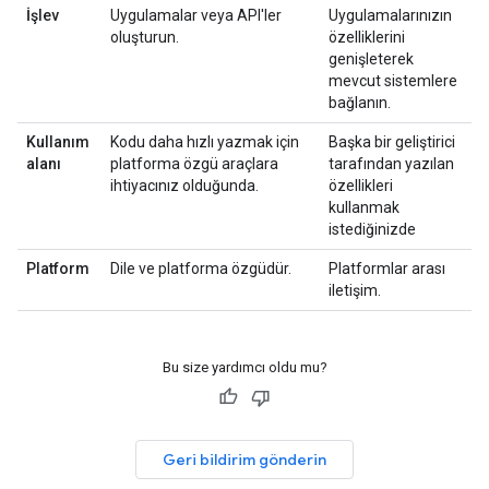
İşlev
Uygulamalar veya API'ler
Uygulamalarınızın
oluşturun.
özelliklerini
genişleterek
mevcut sistemlere
bağlanın.
Kullanım
Kodu daha hızlı yazmak için
Başka bir geliştirici
alanı
platforma özgü araçlara
tarafından yazılan
ihtiyacınız olduğunda.
özellikleri
kullanmak
istediğinizde
Platform
Dile ve platforma özgüdür.
Platformlar arası
iletişim.
Bu size yardımcı oldu mu?
Geri bildirim gönderin