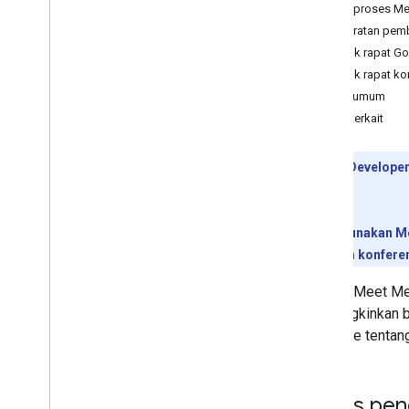
Memecahkan masalah
Siklus proses Me
Persyaratan pemb
REST API Meet
Untuk rapat G
Ringkasan
Untuk rapat k
Panduan memulai
Istilah umum
Autentikasi dengan Meet
Topik terkait
Menggunakan ruang rapat
Bekerja dengan konferensi
Pratinjau Developer
Bekerja sama dengan peserta
tertentu.
Menggunakan artefak
Menanggapi acara dari Meet
Untuk menggunakan Mee
Tutorial
peserta dalam konferen
Meet Media API
Google Meet Med
Ringkasan Meet Media API
memungkinkan be
Mulai
real-time tentan
Panduan memulai
Mengembangkan aplikasi
Memecahkan masalah dan
Kasus pe