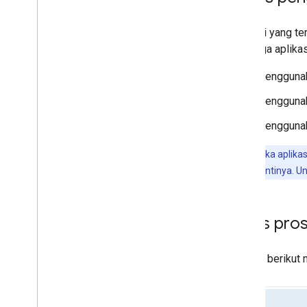
memperbaiki error
Aplikasi yang t
Meet e
CDN On-Premises API
sehingga aplikas
Menggunakan Meet e
CDN On-Premises
API
Menggunak
Meet hardware
Menggunak
Spesifikasi UVC XU API
Menggunak
Penting:
Jika aplika
API
sebagai gantinya. Un
Siklus pr
Gambar berikut 