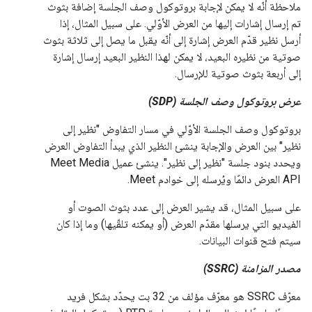
ملاحظة أنّه لا يمكن لإجابة بروتوكول وصف الجلسة إضافة بثوث
تم إرسال إشارات إليها من العرض الأوّلي. على سبيل المثال، إذا
أرسل نظير قدّم العرض إشارة إلى أنّه يقبل ما يصل إلى ثلاثة بثوث
صوتية من نظيره البعيد، لا يمكن لهذا النظير البعيد إرسال إشارة
إلى أربعة بثوث صوتية للإرسال.
عرض بروتوكول وصف الجلسة (SDP)
بروتوكول وصف الجلسة الأوّلي في مسار التفاوض "نظير إلى
نظير" بين العرض والإجابة ينشئ النظير الذي يبدأ التفاوض العرض
ويحدد بنود جلسة "نظير إلى نظير". ينشئ عميل Meet Media
API العرض دائمًا ويُرسله إلى خوادم Meet.
على سبيل المثال، قد يشير العرض إلى عدد بثوث الصوت أو
الفيديو التي يرسلها مقدّم العرض (أو يمكنه تلقّيها) وما إذا كان
سيتم فتح قنوات البيانات.
مصدر المزامنة (SSRC)
معرّف SSRC هو معرّف مؤلف من 32 بت يحدّد بشكل فريد