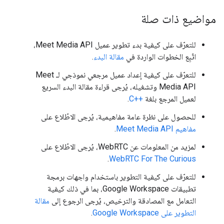
مواضيع ذات صلة
للتعرّف على كيفية بدء تطوير عميل Meet Media API،
اتّبِع الخطوات الواردة في
مقالة البدء
.
للتعرّف على كيفية إعداد عميل مرجعي نموذجي لـ Meet
Media API وتشغيله، يُرجى قراءة مقالة البدء السريع
لعميل المرجع بلغة
C++‎
.
للحصول على نظرة عامة مفاهيمية، يُرجى الاطّلاع على
مفاهيم Meet Media API
.
لمزيد من المعلومات عن WebRTC، يُرجى الاطّلاع على
.
WebRTC For The Curious
للتعرّف على كيفية التطوير باستخدام واجهات برمجة
تطبيقات Google Workspace، بما في ذلك كيفية
التعامل مع المصادقة والترخيص، يُرجى الرجوع إلى
مقالة
التطوير على Google Workspace
.