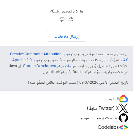
هل كان المحتوى مفيدًا؟
إرسال ملاحظات
إنّ محتوى هذه الصفحة مرخّص بموجب
ترخيص Creative Commons Attribution
4.0‏
ما لم يُنصّ على خلاف ذلك، ونماذج الرموز مرخّصة بموجب
ترخيص Apache 2.0‏
.
للاطّلاع على التفاصيل، يُرجى مراجعة
سياسات موقع Google Developers‏
. إنّ Java
هي علامة تجارية مسجَّلة لشركة Oracle و/أو شركائها التابعين.
تاريخ التعديل الأخير: 2026-07-08 (حسب التوقيت العالمي المتفَّق عليه)
المدونة
‫X ‏(Twitter سابقًا)
تعليمات برمجية نموذجية
Codelabs