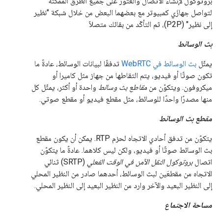
بروتوكول لإنشاء الاتصال والعثور على جميع الطرق الممكنة
لتواصل جهازَي كمبيوتر مع بعضهما البعض من خلال شبكة "نظير
إلى نظير" (P2P)، ثم التأكّد من بقائك متصلاً
بث الوسائط
يمثّل
بث الوسائط في WebRTC
تدفقًا لبيانات الوسائط، عادةً ما
تكون صوتًا أو فيديو، يتم التقاطها من جهاز مثل كاميرا أو
ميكروفون. ويتكوّن من
مقاطع بث وسائط
واحدة أو أكثر، يمثّل كل
منها مصدرًا واحدًا للوسائط، مثل مقطع فيديو أو مقطع صوتي.
مقطع بث الوسائط
يتكوّن من تدفق أحادي الاتجاه لحزم RTP. يمكن أن يكون مقطع
بث الوسائط صوتًا أو فيديو، ولكن ليس كلاهما. عادةً ما يتكوّن
اتصال
بروتوكول النقل الآمن في الوقت الفعلي
(SRTP) ثنائي
الاتجاه من مقطعَين لبث الوسائط، أحدهما صادر من النظير المحلي
إلى النظير البعيد والآخر وارد من النظير البعيد إلى النظير المحلي.
مساحة الاجتماع