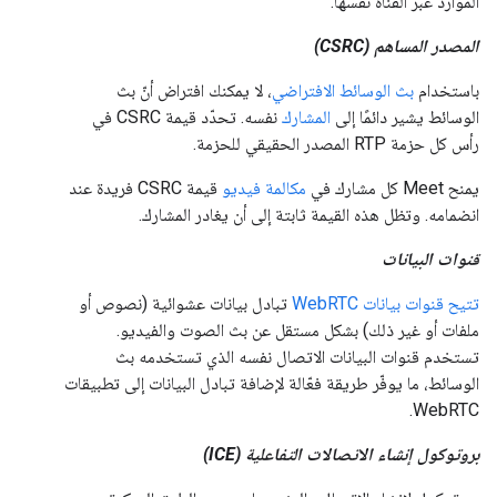
الموارد عبر القناة نفسها.
المصدر المساهم (CSRC)
باستخدام
بث الوسائط الافتراضي
، لا يمكنك افتراض أنّ بث
الوسائط يشير دائمًا إلى
المشارك
نفسه. تحدّد قيمة CSRC في
رأس كل حزمة RTP المصدر الحقيقي للحزمة.
يمنح Meet كل مشارك في
مكالمة فيديو
قيمة CSRC فريدة عند
انضمامه. وتظل هذه القيمة ثابتة إلى أن يغادر المشارك.
قنوات البيانات
تتيح قنوات بيانات WebRTC
تبادل بيانات عشوائية (نصوص أو
ملفات أو غير ذلك) بشكل مستقل عن بث الصوت والفيديو.
تستخدم قنوات البيانات الاتصال نفسه الذي تستخدمه بث
الوسائط، ما يوفّر طريقة فعّالة لإضافة تبادل البيانات إلى تطبيقات
WebRTC.
بروتوكول إنشاء الاتصالات التفاعلية (ICE)