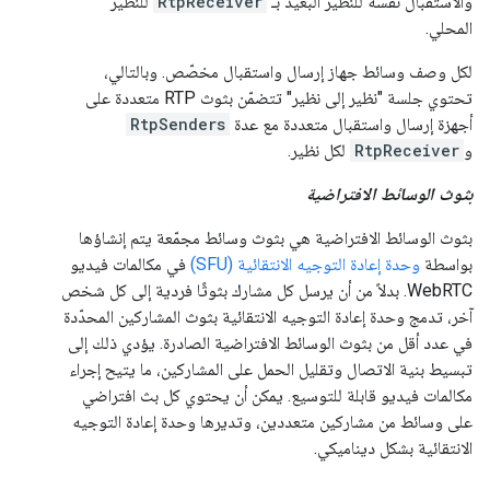
والاستقبال نفسه للنظير البعيد بـ
RtpReceiver
للنظير
المحلي.
لكل وصف وسائط جهاز إرسال واستقبال مخصّص. وبالتالي،
تحتوي جلسة "نظير إلى نظير" تتضمّن بثوث RTP متعددة على
أجهزة إرسال واستقبال متعددة مع عدة
RtpSenders
و
RtpReceiver
لكل نظير.
بثوث الوسائط الافتراضية
بثوث الوسائط الافتراضية هي بثوث وسائط مجمّعة يتم إنشاؤها
بواسطة
وحدة إعادة التوجيه الانتقائية (SFU)
في مكالمات فيديو
WebRTC. بدلاً من أن يرسل كل مشارك بثوثًا فردية إلى كل شخص
آخر، تدمج وحدة إعادة التوجيه الانتقائية بثوث المشاركين المحدّدة
في عدد أقل من بثوث الوسائط الافتراضية الصادرة. يؤدي ذلك إلى
تبسيط بنية الاتصال وتقليل الحمل على المشاركين، ما يتيح إجراء
مكالمات فيديو قابلة للتوسيع. يمكن أن يحتوي كل بث افتراضي
على وسائط من مشاركين متعددين، وتديرها وحدة إعادة التوجيه
الانتقائية بشكل ديناميكي.