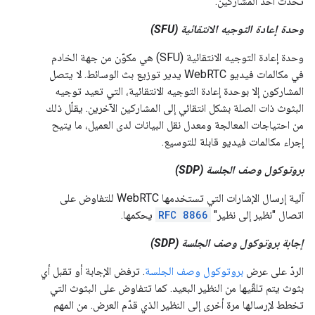
تحدث أحد المشاركين.
وحدة إعادة التوجيه الانتقائية (SFU)
وحدة إعادة التوجيه الانتقائية (SFU) هي مكوّن من جهة الخادم
في مكالمات فيديو WebRTC يدير توزيع بث الوسائط. لا يتصل
المشاركون إلا بوحدة إعادة التوجيه الانتقائية، التي تعيد توجيه
البثوث ذات الصلة بشكل انتقائي إلى المشاركين الآخرين. يقلّل ذلك
من احتياجات المعالجة ومعدل نقل البيانات لدى العميل، ما يتيح
إجراء مكالمات فيديو قابلة للتوسيع.
بروتوكول وصف الجلسة (SDP)
آلية إرسال الإشارات التي تستخدمها WebRTC للتفاوض على
اتصال "نظير إلى نظير"
RFC 8866
يحكمها.
إجابة بروتوكول وصف الجلسة (SDP)
الردّ على عرض
بروتوكول وصف الجلسة
. ترفض الإجابة أو تقبل أي
بثوث يتم تلقّيها من النظير البعيد. كما تتفاوض على البثوث التي
تخطط لإرسالها مرة أخرى إلى النظير الذي قدّم العرض. من المهم