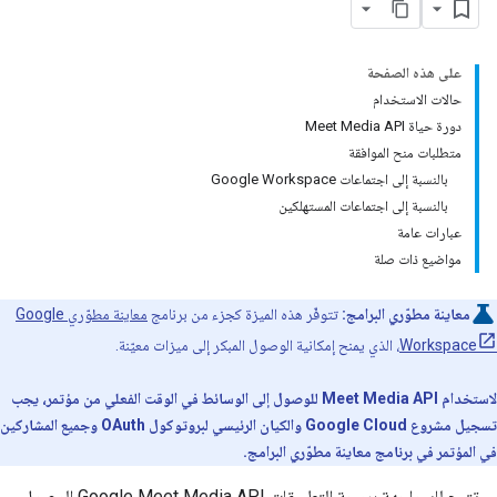
على هذه الصفحة
حالات الاستخدام
دورة حياة Meet Media API
متطلبات منح الموافقة
بالنسبة إلى اجتماعات Google Workspace
بالنسبة إلى اجتماعات المستهلكين
عبارات عامة
مواضيع ذات صلة
معاينة مطوّري البرامج:
تتوفّر هذه الميزة كجزء من برنامج
معاينة مطوّري Google
Workspace
، الذي يمنح إمكانية الوصول المبكر إلى ميزات معيّنة.
لاستخدام Meet Media API للوصول إلى الوسائط في الوقت الفعلي من مؤتمر، يجب
تسجيل مشروع Google Cloud والكيان الرئيسي لبروتوكول OAuth وجميع المشاركين
في المؤتمر في برنامج معاينة مطوّري البرامج.
تتيح لك واجهة برمجة التطبيقات Google Meet Media API الوصول