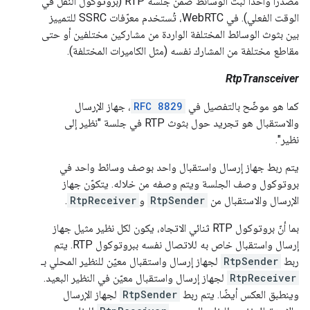
مصدرًا واحدًا لبث الوسائط ضمن جلسة RTP (بروتوكول النقل في
الوقت الفعلي). في WebRTC، تُستخدم معرّفات SSRC للتمييز
بين بثوث الوسائط المختلفة الواردة من مشاركين مختلفين أو حتى
مقاطع مختلفة من المشارك نفسه (مثل الكاميرات المختلفة).
RtpTransceiver
كما هو موضّح بالتفصيل في
RFC 8829
، جهاز الإرسال
والاستقبال هو تجريد حول بثوث RTP في جلسة "نظير إلى
نظير".
يتم ربط جهاز إرسال واستقبال واحد بوصف وسائط واحد في
بروتوكول وصف الجلسة ويتم وصفه من خلاله. يتكوّن جهاز
الإرسال والاستقبال من
RtpSender
و
RtpReceiver
.
بما أنّ بروتوكول RTP ثنائي الاتجاه، يكون لكل نظير مثيل جهاز
إرسال واستقبال خاص به للاتصال نفسه ببروتوكول RTP. يتم
ربط
RtpSender
لجهاز إرسال واستقبال معيّن للنظير المحلي بـ
RtpReceiver
لجهاز إرسال واستقبال معيّن في النظير البعيد.
وينطبق العكس أيضًا. يتم ربط
RtpSender
لجهاز الإرسال