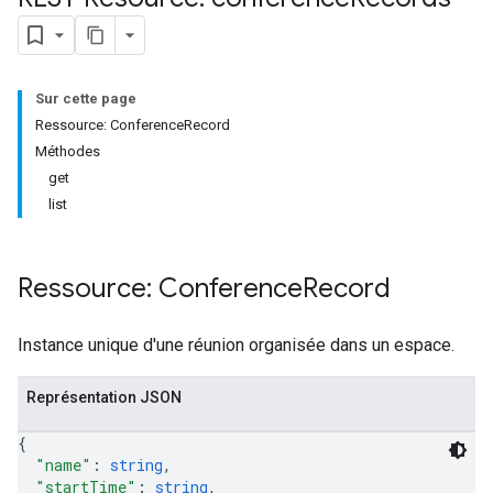
Sur cette page
Ressource: ConferenceRecord
Méthodes
get
list
Ressource: Conference
Record
antSessions
Instance unique d'une réunion organisée dans un espace.
Représentation JSON
{
"name"
: 
string
,
"startTime"
: 
string
,