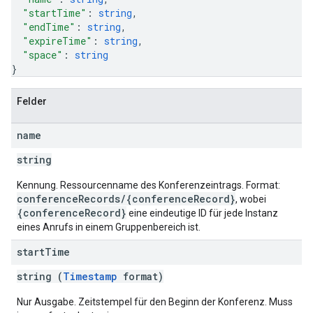
"startTime"
: 
string
,
"endTime"
: 
string
,
"expireTime"
: 
string
,
"space"
: 
string
}
Felder
name
string
Kennung. Ressourcenname des Konferenzeintrags. Format:
conferenceRecords/{conferenceRecord}
, wobei
{conferenceRecord}
eine eindeutige ID für jede Instanz
eines Anrufs in einem Gruppenbereich ist.
start
Time
string (
Timestamp
format)
Nur Ausgabe. Zeitstempel für den Beginn der Konferenz. Muss