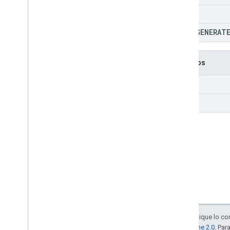
ENDED
FILE
_
GENERAT
Métodos
get
list
Salvo que se indique lo con
la
licencia Apache 2.0
. Par