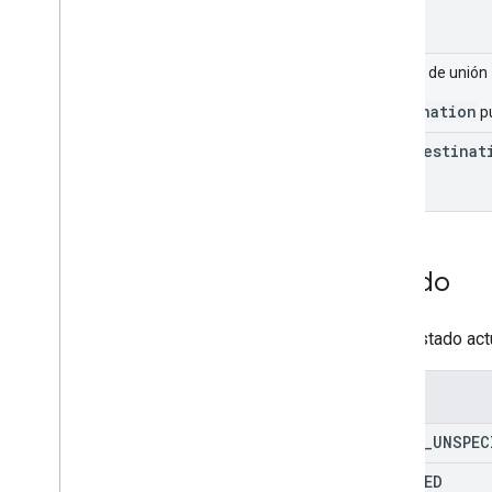
Media
Resumen de recursos
Interfaces
Campo de unión
Alias de tipo
destination
pu
docs
Destinat
Estado
Es el estado act
Enums
STATE
_
UNSPEC
STARTED