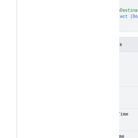
conference
Records
.
transcripts
Descripción general
"docsDestina
object (
Do
get
}
list
}
conference
Records
.
transcripts
.
entries
espacios
Campos
Tipos
name
Destino de Documentos
Bibliotecas cliente
Descargas de bibliotecas cliente
Límites de uso
state
API de Meet Media
Cliente de referencia de C++
start
Time
Cliente de referencia de Type
Script
API de REST de Meet
end
Time
Canales de datos de la API de Meet