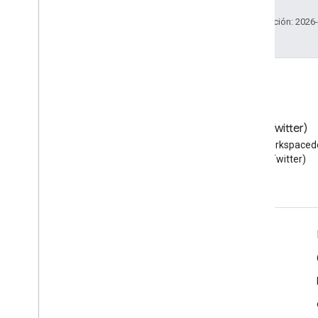
Última actualización: 2026
Blog
X (Twitter)
Lea el blog de Google
Sigue a @workspaced
Workspace Developers
X (Twitter)
Google Workspace for Developers
Descripción general de la plataforma
Productos para desarrolladores
Notas de la versión