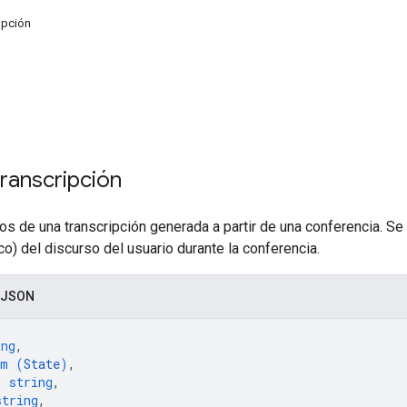
ipción
ranscripción
s de una transcripción generada a partir de una conferencia. Se 
o) del discurso del usuario durante la conferencia.
 JSON
ing
,
um (
State
)
,
: 
string
,
string
,