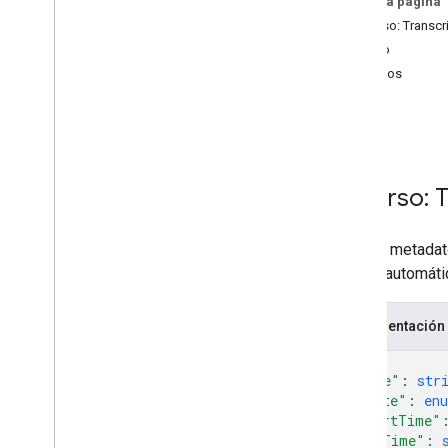
En esta página
Interfaces
Recurso: Transcr
Alias de tipo
Estado
Variables
Métodos
get
Resumen (meet
.
addons
.
coactivity)
list
Interfaces
Alias de tipo
Recurso: T
API de REST de Meet
v2
Son los metadato
Descripción general
de voz automátic
Recursos de REST
conference
Records
Representación
conference
Records
.
participants
{
conference
Records
.
participants
.
"name"
: 
str
participant
Sessions
"state"
: 
en
conference
Records
.
recordings
"startTime"
conference
Records
.
smart
Notes
"endTime"
: 