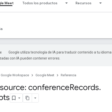
le Meet
Todos los productos
Recursos
ia
Google utiliza tecnología de IA para traducir contenido a tu idioma
izadas con IA pueden contener errores.
Google Workspace
Google Meet
Referencia
source: conference
Records
.
pts