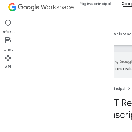
Página principal
Goog
Workspace
Google Meet
Información
Descripción general
Guías
Referencia
Asistenc
Chat
API
traducciones real
Referencia de la API y el SDK de Meet
Página principal
SDK de complementos de Meet
para la Web
REST Re
Resumen (meet
.
addons
.
screenshare)
Interfaces
transcri
Variables
Resumen (meet
.
addons)