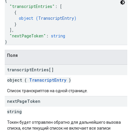
{
"transcriptEntries"
: 
[
{
object (
TranscriptEntry
)
}
]
,
"nextPageToken"
: 
string
}
Поля
transcript
Entries[]
object (
TranscriptEntry
)
Список транскриптов на одной странице.
next
Page
Token
string
Токен будет отправлен обратно для дальнейшего вызова
списка, если текущий список не включает все записи