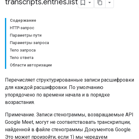
transcripts
.
entries
.
list
Содержание
HTTP-запрос
Параметры пути
Параметры запроса
Тело запроса
antSessions
Тело ответа
Области авторизации
Перечисляет структурированные записи расшифровки
для каждой расшифровки. По умолчанию
упорядочено по времени начала и в порядке
возрастания.
Примечание. Записи стенограммы, возвращаемые API
Google Meet, могут не соответствовать транскрипции,
найденной в файле стенограммы Документов Google.
Это может произойти, если 1) мы чередуем