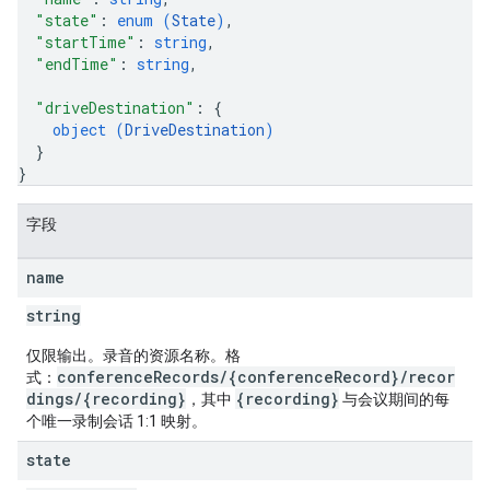
"state"
: 
enum (
State
)
,
"startTime"
: 
string
,
"endTime"
: 
string
,
"driveDestination"
: 
{
object (
DriveDestination
)
}
}
字段
name
string
仅限输出。录音的资源名称。格
conferenceRecords/{conferenceRecord}/recor
式：
dings/{recording}
{recording}
，其中
与会议期间的每
个唯一录制会话 1:1 映射。
state