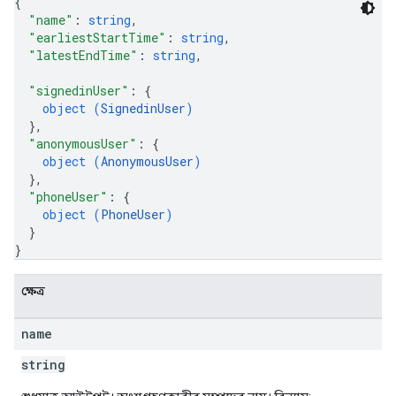
{
"name"
: 
string
,
"earliestStartTime"
: 
string
,
"latestEndTime"
: 
string
,
"signedinUser"
: 
{
object (
SignedinUser
)
}
,
"anonymousUser"
: 
{
object (
AnonymousUser
)
}
,
"phoneUser"
: 
{
object (
PhoneUser
)
}
}
ক্ষেত্র
name
string