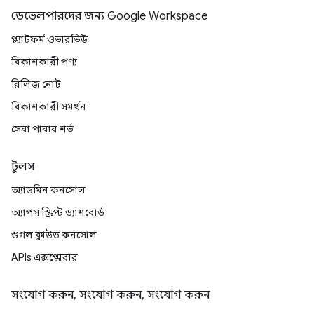
ডেভেলপারদের জন্য Google Workspace
প্ল্যাটফর্ম ওভারভিউ
বিকাশকারী পণ্য
রিলিজ নোট
বিকাশকারী সমর্থন
সেবা পাবার শর্ত
টুলস
অ্যাডমিন কনসোল
অ্যাপস স্ক্রিপ্ট ড্যাশবোর্ড
গুগল ক্লাউড কনসোল
APIs এক্সপ্লোরার
সংযোগ করুন, সংযোগ করুন, সংযোগ করুন