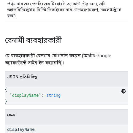
প্রথম নাম এবং পদবি। একটি রোবট অ্যাকাউন্টের জন্য, এটি
অ্যাডমিনিস্ট্রেটর-নির্দিষ্ট ডিভাইসের নাম। উদাহরণস্বরূপ, "অল্টোস্ট্র্যাট
রুম"।
বেনামী ব্যবহারকারী
যে ব্যবহারকারী বেনামে যোগদান করেন (অর্থাৎ Google
অ্যাকাউন্টে সাইন ইন করেননি)।
JSON প্রতিনিধিত্ব
{
"displayName"
: 
string
}
ক্ষেত্র
display
Name