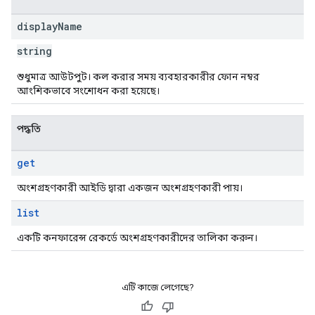
display
Name
string
শুধুমাত্র আউটপুট। কল করার সময় ব্যবহারকারীর ফোন নম্বর
আংশিকভাবে সংশোধন করা হয়েছে।
পদ্ধতি
get
অংশগ্রহণকারী আইডি দ্বারা একজন অংশগ্রহণকারী পায়।
list
একটি কনফারেন্স রেকর্ডে অংশগ্রহণকারীদের তালিকা করুন।
এটি কাজে লেগেছে?