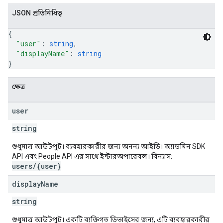
JSON প্রতিনিধিত্ব
{
"user"
: 
string
,
"displayName"
: 
string
}
ক্ষেত্র
user
string
শুধুমাত্র আউটপুট। ব্যবহারকারীর জন্য অনন্য আইডি। অ্যাডমিন SDK
API এবং People API এর সাথে ইন্টারঅপারেবল। বিন্যাস:
users/{user}
display
Name
string
শুধুমাত্র আউটপুট। একটি ব্যক্তিগত ডিভাইসের জন্য, এটি ব্যবহারকারীর