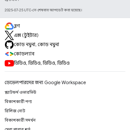
2025-07-25 UTC-তে শেষবার আপডেট করা হয়েছে।
ব্লগ
এক্স (টুইটার)
কোড নমুনা, কোড নমুনা
কোডল্যাব
ভিডিও, ভিডিও, ভিডিও, ভিডিও
ডেভেলপারদের জন্য Google Workspace
প্ল্যাটফর্ম ওভারভিউ
বিকাশকারী পণ্য
রিলিজ নোট
বিকাশকারী সমর্থন
সেবা পাবার শর্ত