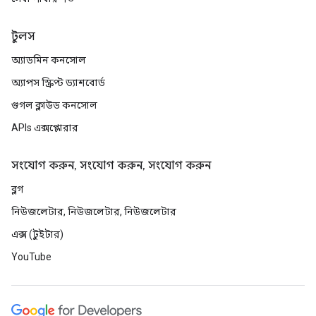
টুলস
অ্যাডমিন কনসোল
অ্যাপস স্ক্রিপ্ট ড্যাশবোর্ড
গুগল ক্লাউড কনসোল
APIs এক্সপ্লোরার
সংযোগ করুন, সংযোগ করুন, সংযোগ করুন
ব্লগ
নিউজলেটার, নিউজলেটার, নিউজলেটার
এক্স (টুইটার)
YouTube