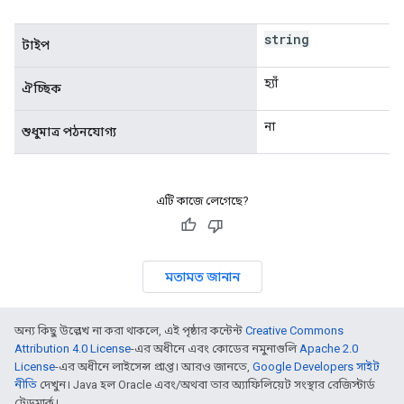
string
টাইপ
হ্যাঁ
ঐচ্ছিক
না
শুধুমাত্র পঠনযোগ্য
এটি কাজে লেগেছে?
মতামত জানান
অন্য কিছু উল্লেখ না করা থাকলে, এই পৃষ্ঠার কন্টেন্ট
Creative Commons
Attribution 4.0 License
-এর অধীনে এবং কোডের নমুনাগুলি
Apache 2.0
License
-এর অধীনে লাইসেন্স প্রাপ্ত। আরও জানতে,
Google Developers সাইট
নীতি
দেখুন। Java হল Oracle এবং/অথবা তার অ্যাফিলিয়েট সংস্থার রেজিস্টার্ড
ট্রেডমার্ক।