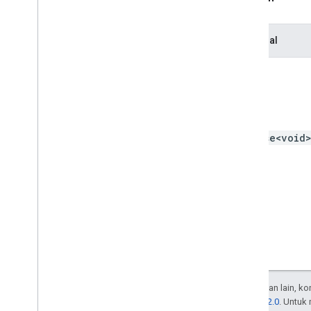
Variabel
Opsional
Ringkasan (meet
.
addons
.
coactivity)
Antarmuka
Alias jenis
Hasil
REST API Meet
v2
Promise<void
Library klien
Download library klien
Batas penggunaan
Meet Media API
Klien referensi C++
Klien referensi Type
Script
REST API Meet
Kecuali dinyatakan lain, k
Mengenal saluran data Media API
Lisensi Apache 2.0
. Untuk
Ringkasan resource