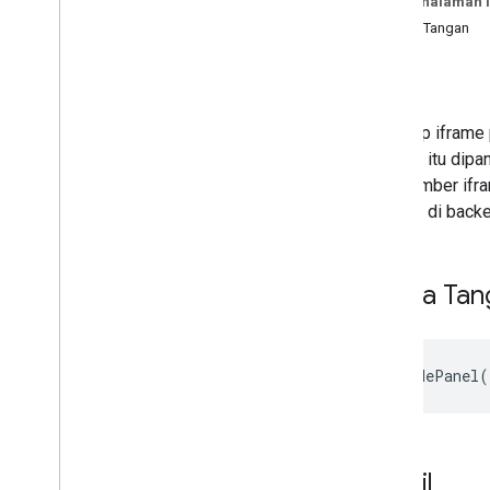
Pada halaman i
Antarmuka
Tanda Tangan
Activity
Starting
State
Detail
Addon
Callback
Hasil
Addon
Session
Addon
Session
Options
Menutup iframe 
Frame
To
Frame
Message
metode itu dipan
Meet
Addon
URL sumber ifram
Meet
Addon
Client
apa pun di back
Meet
Addon
Error
Meet
Addon
Export
Info Rapat
Tanda Tan
Meet
Main
Stage
Client
Ringkasan
Tanda tangan metode
load
Side
Panel
unloadSidePanel
(
beri tahu
Side
Panel
menghapus muatan
Side
Panel
Meet
Side
Panel
Client
Alias jenis
Detail