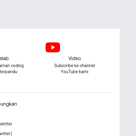
elab
Video
aman coding
Subscribe ke channel
 terpandu
YouTube kami
ungkan
letter
witter)