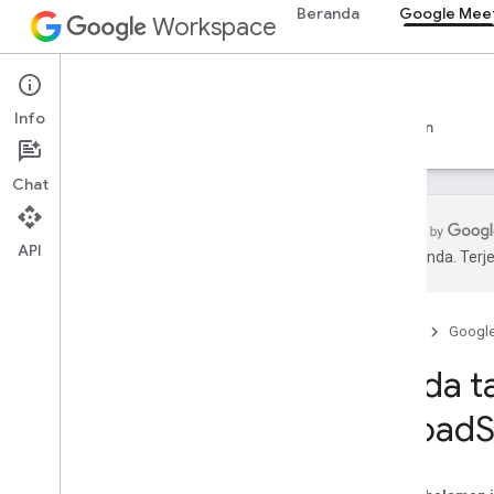
Beranda
Google Mee
Workspace
Google Meet
Info
Ringkasan
Panduan
Referensi
Dukungan
Chat
API
pilihan Anda. Te
Referensi API dan SDK Meet
Beranda
Googl
SDK add-on Meet untuk Web
Ringkasan (meet
.
addons
.
screenshare)
Tanda 
Antarmuka
unload
S
Variabel
Ringkasan (meet
.
addons)