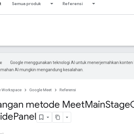
t
Semua produk
Referensi
Google menggunakan teknologi AI untuk menerjemahkan konten
rjemahan AI mungkin mengandung kesalahan.
e Workspace
Google Meet
Referensi
tangan metode Meet
Main
Stage
ide
Panel