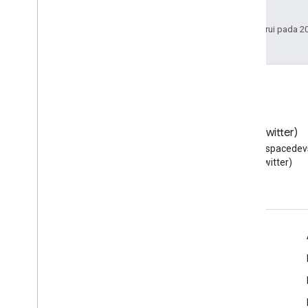
afiliasinya.
Antarmuka
Alias jenis
Terakhir diperbarui pada 2
Blog
X (Twitter)
Baca blog Developer Google
Ikuti @workspacedevs
Workspace
(Twitter)
Google Workspace untuk Developer
Ringkasan platform
Produk developer
Catatan rilis