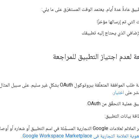
ق عادةً عدة أيام. يعتمد الوقت المستغرَق على ما يلي:
 التي تم إرسالها مؤخرًا
لإضافي الذي يحتاج إليه تطبيقك
عة لعدم اجتياز التطبيق للمراجعة
متعلّقة ببروتوكول OAuth بشكلٍ غير سليم. على سبيل المثال، تم ضبط نوع المستخدم على
نشر على
اختبار
.
 عملية التحقّق من OAuth.
اقة بيانات التطبيق:
في اسم التطبيق أو شعاره أو أوصافه للحصول على إرشادات، يُرجى الانتقال إلى
امة التجارية في Google Workspace Marketplace
.