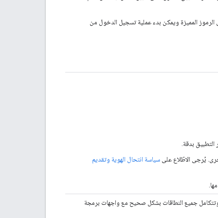
 الرموز المميزة ويمكن بدء عملية تسجيل الدخول من
 التطبيق بدقة.
رى. يُرجى الاطّلاع على
سياسة انتحال الهوية وتقديم
ها.
لية التحقّق من OAuth، ويستخدم أضيق نطاقات OAuth ممكنة، وتتكامل جميع النطاقات بشكل صحيح مع واجهات برمجة