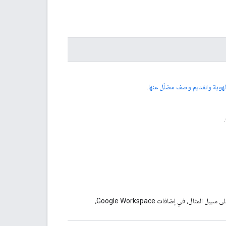
لهوية وتقديم وصف مضلّل عنها
.
) يتطابق الاسم مع الاسم المعروض في تطبيقات Google Workspace. على سبيل المثال، في إضافات Google Workspace،