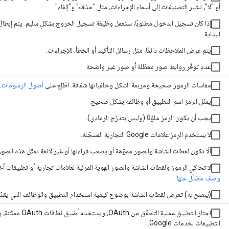
أو "لا"، تشير التصنيفات إلى أسماء الإجراءات، مثل "حذف" و"إلغاء".
إذا كان تسجيل الدخول مطلوبًا، ستعمل وظيفة تسجيل الخروج بشكلٍ سليم. يتم إبطال
البداية.
يتم عرض الملاحظات دائمًا، مثل رسائل التأكيد أو الخطأ، للإجراءات.
عدم توفّر روابط صور معطّلة أو صور غير واضحة
مقاسات الرموز صحيحة ومربعة الشكل وخلفياتها شفافة. اطّلِع على
أصول الرسومات
.
يمثّل الرمز اسم التطبيق أو وظائفه بشكل صحيح.
يجب أن يكون الرمز ملوّنًا (وليس بتدرّج الرمادي).
لا يستخدم الرمز علامات Google التجارية المسجّلة.
ألّا تكون لقطات الشاشة والصور مموّهة أو يصعب قراءتها أو غير لائقة تمثّل هذه الصور
لا تحاكي الرموز ولقطات الشاشة والصور الهوية المرئية لعلامات تجارية أو تطبيقات أخ
وصف مضلّل عنها
.
(
يُنصح به
) تعرض لقطات الشاشة بوضوح كيفية استخدام التطبيق والوظائف التي يقدّم
اجتاز التطبيق عم
التطبيقات لخدمات Google.