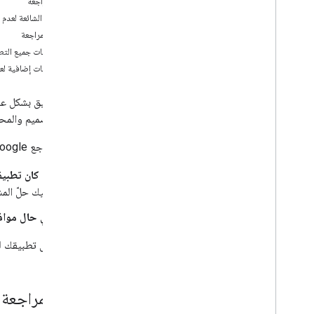
مدة المراجعة
إنشاء بطاقة بيانات متجر
الأسباب الشائعة لعدم 
عملية مراجعة التطبيق ومتطلباته
معايير المراجعة
متطلبات جميع التط
ترويج تطبيقك
متطلبات إضافية لعم
عرض تطبيقك في Marketplace
إنشاء شارة ترويجية
بشأن التصميم والمح
إدارة بطاقة بيانات تطبيقك
تعديل بطاقة بيانات تطبيق أو إلغاء نشرها
بعد أن تراجع Google تطبيقك، ستتلقّى رسالة إلكترونية بشأن ما إذا كان يحتاج إلى المزيد من العمل أو ما إذا تمت الموافقة عليه.
إدراج عمليات دمج التطبيقات معًا
إذا كان تطبي
الحصول على إحصاءات حول استخدام التطبيق
عليك حلّ المش
الردّ على مراجعات المستخدمين
الحصول على تفاصيل تثبيت التطبيق والترخيص
في حال مواف
متقدم
قبل إرسال تطبيقك للم
اختيار النطاقات
مدة المراجعة