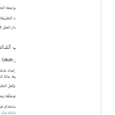
تستغرق مراجعة التطبي
عدد التطبيقات
مقدار العمل ا
الأسباب الشائ
التحقّق من OAuth:
تم إعداد شاشة طلب الموافقة ال
ضبط حالة ال
لم يكمل التطبيق
المشاكل المتعلّقة ببط
الاستخدام غير الملائم لعلامات Google التجارية المسجّلة 
إرشادات بناء هوية العل