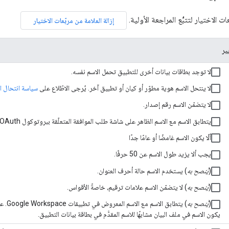
 الاختيار لتتبُّع المراجعة الأولية.
إزالة العلامة من مربّعات الاختيار
يير
لا توجد بطاقات بيانات أخرى للتطبيق تحمل الاسم نفسه.
لا ينتحل الاسم هوية مطوّر أو كيان أو تطبيق آخر. يُرجى الاطّلاع على
سياسة انتحال ا
لا يتضمّن الاسم رقم إصدار.
يتطابق الاسم مع الاسم الظاهر على شاشة طلب الموافقة المتعلّقة ببروتوكول OAuth.
ألّا يكون الاسم غامضًا أو عامًا جدًا
يجب ألا يزيد طول الاسم عن 50 حرفًا.
(
يُنصح به
) يستخدم الاسم حالة أحرف العنوان.
(
يُنصح به
) لا يتضمّن الاسم علامات ترقيم، خاصةً الأقواس.
(
يُنصح به
يكون الاسم في ملف البيان مشابهًا للاسم المقدَّم في بطاقة بيانات التطبيق.