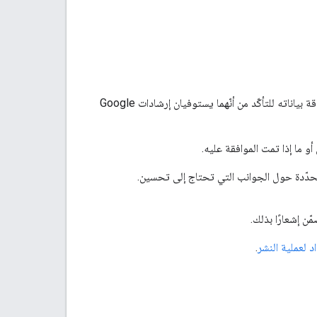
لنشر تطبيق بشكل علني على Google Workspace Marketplace، تراجع Google تطبيقك وبطاقة بياناته للتأكّد من أنّهما يستوفيان إرشادات Google
حدّدة حول الجوانب التي تحتاج إلى تحسين.
ّن إشعارًا بذلك.
د لعملية النشر
.