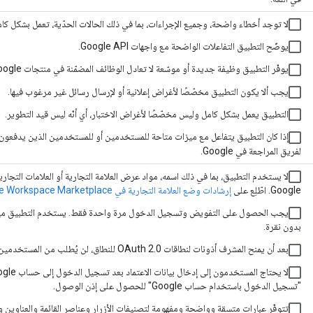
لا توجد أخطاء واضحة، وجميع الإجراءات، بما في ذلك الحالات الحدّية، تعمل بشكل كا
يوضّح التطبيق التفاعلات الواضحة مع واجهات Google API.
يوفّر التطبيق وظيفة جديدة أو موسّعة لا تعادل الوظائف المضمّنة في منتجات Google.
يجب ألا يكون التطبيق مخصّصًا لأغراض إعلانية أو لإرسال رسائل غير مرغوب فيها.
التطبيق يعمل بشكل كامل وليس مخصّصًا لأغراض الاختبار، أي أنّه ليس قيد التطوير.
إذا كان التطبيق يتفاعل مع ميزات متاحة للمستخدمين أو للمستخدمين الذين يدفعون
لفريق المراجعة في Google.
لا يستخدم التطبيق، بما في ذلك اسمه، مواد عرض العلامة التجارية أو العلامات التجاري
Google. اطّلِع على
إرشادات وضع العلامة التجارية في Google Workspace Marketplace
يجب الحصول على التفويض وتسجيل الدخول مرة واحدة فقط. يستخدم التطبيق ميزة الد
بدون نقرة.
بعد أن يمنح المشرف أذونات لنطاقات OAuth 2.0 للنطاق، لن يُطلب من المستخدمين الفرديين منح أذونات النطاق مرة أخرى.
"تسجيل الدخول باستخدام حساب Google" للحصول على إذن الوصول.
تتوفّر عبارات متسقة وواضحة ومفهومة لتصنيفات الأزرار وعناصر القائمة والعناوين وع