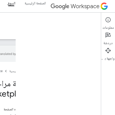
الصفحة الرئيسية
السوق
Workspace
Marketplace
معلومات
نظرة عامة
الأدلة
المرجع
الدعم
دردشة
واجهة برمجة التطبيقات
لمحة عن حزمة Google Workspace
Marketplace SDK
الصفحة الرئيسية
ce
بدء استخدام Google Workspace
نشر تطبيقك
etplace
نظرة عامة والمتطلبات
ضبط OAuth
إعداد تطبيقك في حزمة تطوير البرامج (SDK)
على هذه الصفحة
لمنصة Marketplace