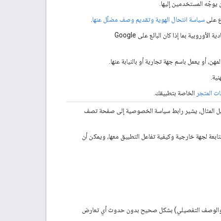
 يوجّه المستخدمين إليها.
اع على
سياسة انتحال الهوية وتقديم وصف مضلّل عنها
.
بموجب قوانين حماية المستهلك، يجب إبلاغ المستهلكين المقيمين في المنطقة الاقتصادية الأوروبية بما إذا كان البائع على Google
ن، أو يعمل باسم جهة تجارية أو بالنيابة عنها.
ية.
ات المتجر
الخاصة بتطبيقك.
سبيل المثال، يشير رابط سياسة الخصوصية إلى صفحة تصف
ابعة لجهة خارجية وكيفية تفاعل التطبيق معها، ويمكن أن
وجز والوصف التفصيلي) بشكل صحيح بدون حدوث أي تعارض