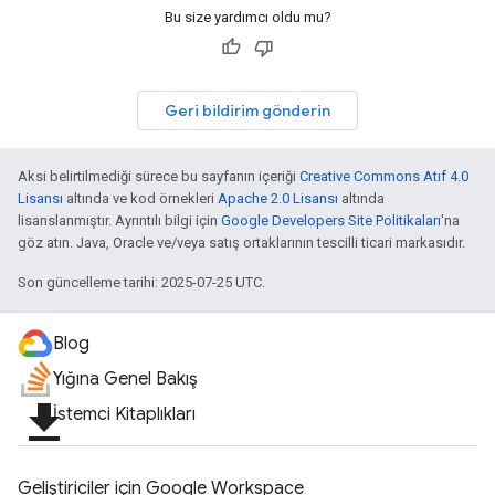
Bu size yardımcı oldu mu?
Geri bildirim gönderin
Aksi belirtilmediği sürece bu sayfanın içeriği
Creative Commons Atıf 4.0
Lisansı
altında ve kod örnekleri
Apache 2.0 Lisansı
altında
lisanslanmıştır. Ayrıntılı bilgi için
Google Developers Site Politikaları
'na
göz atın. Java, Oracle ve/veya satış ortaklarının tescilli ticari markasıdır.
Son güncelleme tarihi: 2025-07-25 UTC.
Blog
Yığına Genel Bakış
file_download
İstemci Kitaplıkları
Geliştiriciler için Google Workspace