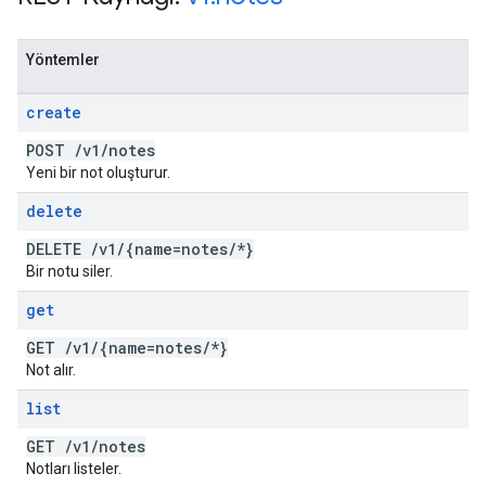
Yöntemler
create
POST
/
v1
/
notes
Yeni bir not oluşturur.
delete
DELETE
/
v1
/
{name=notes
/
*}
Bir notu siler.
get
GET
/
v1
/
{name=notes
/
*}
Not alır.
list
GET
/
v1
/
notes
Notları listeler.