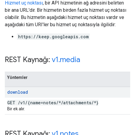
Hizmet uç noktası
, bir API hizmetinin ağ adresini belirten
bir ana URL'dir. Bir hizmetin birden fazla hizmet uç noktası
olabilir. Bu hizmetin aşağıdaki hizmet uç noktası vardır ve
aşağıdaki tüm URI'ler bu hizmet uç noktasıyla ilgilidir:
https://keep.googleapis.com
REST Kaynağı:
v1
.
media
Yöntemler
download
GET
/
v1
/
{name=notes
/
*
/
attachments
/
*}
Bir ek alır.
REST Kaynağı:
v1
.
notes