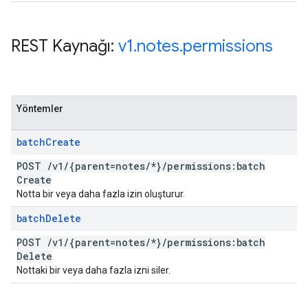
REST Kaynağı:
v1
.
notes
.
permissions
Yöntemler
batch
Create
POST
/
v1
/
{parent=notes
/
*}
/
permissions:batch
Create
Notta bir veya daha fazla izin oluşturur.
batch
Delete
POST
/
v1
/
{parent=notes
/
*}
/
permissions:batch
Delete
Nottaki bir veya daha fazla izni siler.