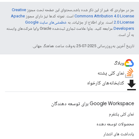
جز در مواردی که غیر از این ذکر شده باشد،‌محتوای این صفحه تحت مجوز
Creative
Commons Attribution 4.0 License
است. نمونه کدها نیز دارای مجوز
Apache
2.0 License
است. برای اطلاع از جزئیات، به
خطمشی‌های سایت Google
Developers‏
مراجعه کنید. جاوا علامت تجاری ثبت‌شده Oracle و/یا شرکت‌های وابسته
به آن است.
تاریخ آخرین به‌روزرسانی 2025-07-25 به‌وقت ساعت هماهنگ جهانی.
وبلاگ
نمای کلی پشته
file_download
کتابخانه‌های کارخواه
Google Workspace برای توسعه دهندگان
نمای کلی پلتفرم
محصولات توسعه دهنده
یادداشت های انتشار