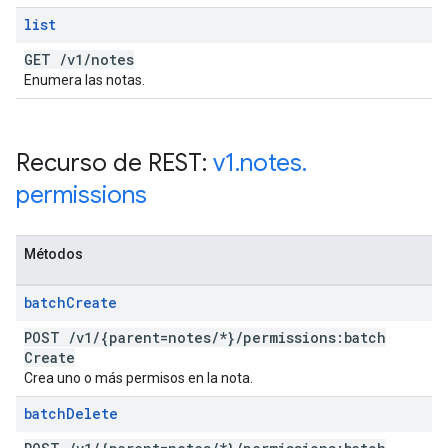
list
GET
/
v1
/
notes
Enumera las notas.
Recurso de REST:
v1
.
notes
.
permissions
Métodos
batch
Create
POST
/
v1
/
{parent=notes
/
*}
/
permissions:batch
Create
Crea uno o más permisos en la nota.
batch
Delete