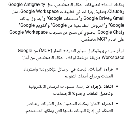
يمكنك السماح لتطبيقات الذكاء الاصطناعي، مثل Google Antigravity
وClaude، بتنفيذ إجراءات في تطبيقات Google Workspace، مثل
Gmail وGoogle Drive و"مستندات Google" و"جداول بيانات
Google" و"العروض التقديمية من Google" و"تقويم Google"
وGoogle Chat. يحتوي كل منتج من منتجات Google Workspace
على خادم MCP مخصّص.
توفّر خوادم بروتوكول سياق النموذج المُدار (MCP) من Google
Workspace طريقة موحّدة لوكلاء الذكاء الاصطناعي من أجل:
قراءة البيانات
: البحث في الرسائل الإلكترونية واسترداد
الملفات وإدراج أحداث التقويم
اتخاذ الإجراءات
: إنشاء مسودات للرسائل الإلكترونية
وتحميل الملفات وجدولة الاجتماعات
احترام الأمان
: يمكنك الحصول على الأذونات وعناصر
التحكّم في إدارة البيانات نفسها التي يملكها المستخدم.