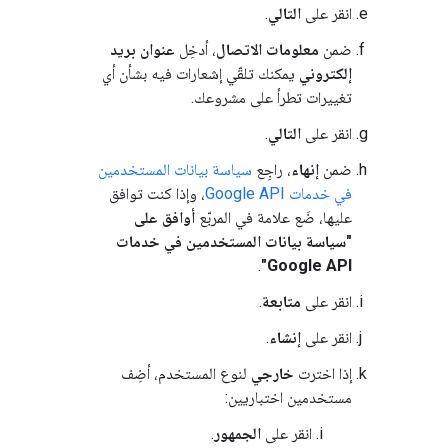
انقر على
التالي
.
ضمن
معلومات الاتصال
، أدخِل
عنوان بريد
إلكتروني
يمكنك تلقّي إشعارات فيه بشأن أي
تغييرات تطرأ على مشروعك.
انقر على
التالي
.
ضمن
إنهاء
، راجِع
سياسة بيانات المستخدمين
في خدمات Google API
، وإذا كنت توافق
عليها، ضَع علامة في المربّع
أوافق على
"سياسة بيانات المستخدمين في خدمات
.
Google API"
انقر على
متابعة
.
انقر على
إنشاء
.
إذا اخترت
خارجي
لنوع المستخدم، أضِف
مستخدمين اختباريين:
انقر على
الجمهور
.