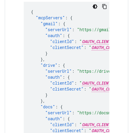
{
"mcpServers"
:
{
"gmail"
:
{
"serverUrl"
:
"https://gmailmcp.googl
"oauth"
:
{
"clientId"
:
"
OAUTH_CLIENT_ID
"
,
"clientSecret"
:
"
OAUTH_CLIENT_SECR
}
},
"drive"
:
{
"serverUrl"
:
"https://drivemcp.googl
"oauth"
:
{
"clientId"
:
"
OAUTH_CLIENT_ID
"
,
"clientSecret"
:
"
OAUTH_CLIENT_SECR
}
},
"docs"
:
{
"serverUrl"
:
"https://docsmcp.google
"oauth"
:
{
"clientId"
:
"
OAUTH_CLIENT_ID
"
,
"clientSecret"
:
"
OAUTH_CLIENT_SECR