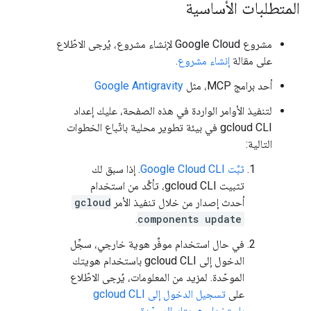
المتطلبات الأساسية
مشروع Google Cloud لإنشاء مشروع، يُرجى الاطّلاع
على مقالة
إنشاء مشروع
.
أحد برامج MCP، مثل
Google Antigravity
لتنفيذ الأوامر الواردة في هذه الصفحة، عليك إعداد
gcloud CLI في بيئة تطوير محلية باتّباع الخطوات
التالية:
ثبِّت Google Cloud CLI
. إذا سبق لك
تثبيت gcloud CLI، تأكَّد من استخدام
أحدث إصدار من خلال تنفيذ الأمر
gcloud
.
components update
في حال استخدام موفِّر هوية خارجي، سجِّل
الدخول إلى gcloud CLI باستخدام هويتك
الموحّدة. لمزيد من المعلومات، يُرجى الاطّلاع
على
تسجيل الدخول إلى gcloud CLI
باستخدام هويتك الموحّدة
.