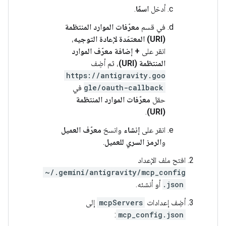
أدخل
اسمًا
.
في قسم
معرّفات الموارد المنتظمة
(URI) المعتمَدة لإعادة التوجيه
،
انقر على
+ إضافة معرّف الموارد
المنتظمة (URI)
، ثم أضِف
https://antigravity.goo
gle/oauth-callback
في
حقل
معرّفات الموارد المنتظمة
.
(URI)
انقر على
إنشاء
وانسخ
معرّف العميل
و
الرمز السري للعميل
.
افتح ملف الإعداد
~/.gemini/antigravity/mcp_config
.json
أو أنشئه.
أضِف إعدادات
mcpServers
إلى
:
mcp_config.json