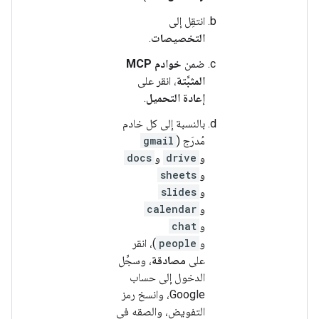
انتقِل إلى
التخصيصات
.
ضمن
خوادم MCP
المثبَّتة
، انقر على
إعادة التحميل
.
بالنسبة إلى كل خادم
مُدرَج (
gmail
و
drive
و
docs
و
sheets
و
slides
و
calendar
و
chat
و
people
)، انقر
على
مصادقة
، وسجِّل
الدخول إلى حساب
Google، وانسخ رمز
التفويض، والصقه في