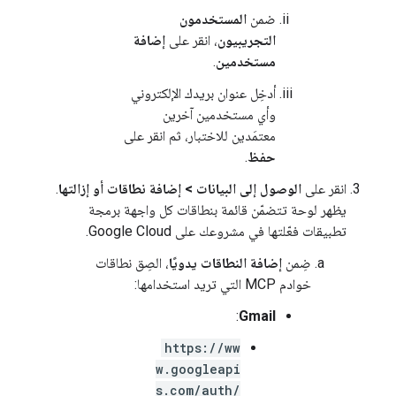
ضمن
المستخدمون
التجريبيون
، انقر على
إضافة
مستخدمين
.
أدخِل عنوان بريدك الإلكتروني
وأي مستخدمين آخرين
معتمَدين للاختبار، ثم انقر على
حفظ
.
انقر على
الوصول إلى البيانات
>
إضافة نطاقات أو إزالتها
.
يظهر لوحة تتضمّن قائمة بنطاقات كل واجهة برمجة
تطبيقات فعّلتها في مشروعك على Google Cloud.
ضِمن
إضافة النطاقات يدويًا
، الصِق نطاقات
خوادم MCP التي تريد استخدامها:
:
Gmail
https://ww
w.googleapi
s.com/auth/