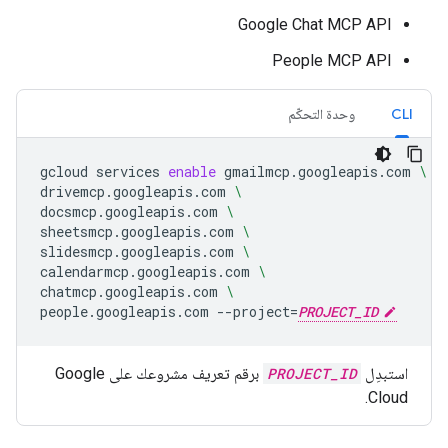
Google Chat MCP API
People MCP API
CLI
وحدة التحكّم
gcloud
services
enable
gmailmcp.googleapis.com
\
drivemcp.googleapis.com
\
docsmcp.googleapis.com
\
sheetsmcp.googleapis.com
\
slidesmcp.googleapis.com
\
calendarmcp.googleapis.com
\
chatmcp.googleapis.com
\
people.googleapis.com
--project
=
PROJECT_ID
استبدِل
PROJECT_ID
برقم تعريف مشروعك على Google
Cloud.