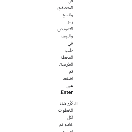
في
المتصفح،
وانسخ
رمز
التفويض،
والصِقه
في
طلب
المحطة
الطرفية،
ثم
اضغط
على
.
Enter
كرِّر هذه
الخطوات
لكل
خادم تم
إعداده