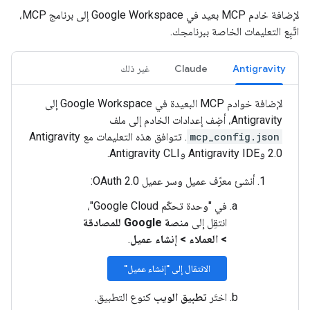
لإضافة خادم MCP بعيد في Google Workspace إلى برنامج MCP،
اتّبِع التعليمات الخاصة ببرنامجك.
Antigravity
Claude
غير ذلك
لإضافة خوادم MCP البعيدة في Google Workspace إلى
Antigravity، أضِف إعدادات الخادم إلى ملف
mcp_config.json
. تتوافق هذه التعليمات مع Antigravity
2.0 وAntigravity IDE وAntigravity CLI.
أنشئ معرّف عميل وسر عميل OAuth 2.0:
في "وحدة تحكّم Google Cloud"،
انتقِل إلى
منصة Google للمصادقة
>
العملاء
>
إنشاء عميل
.
الانتقال إلى "إنشاء عميل"
اختَر
تطبيق الويب
كنوع التطبيق.