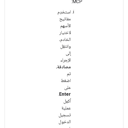
MCP:
استخدِم
مفاتيح
الأسهم
لاختيار
الخادم،
وانتقِل
إلى
الإجراء
مصادقة
،
ثم
اضغط
على
.
Enter
أكمِل
عملية
تسجيل
الدخول