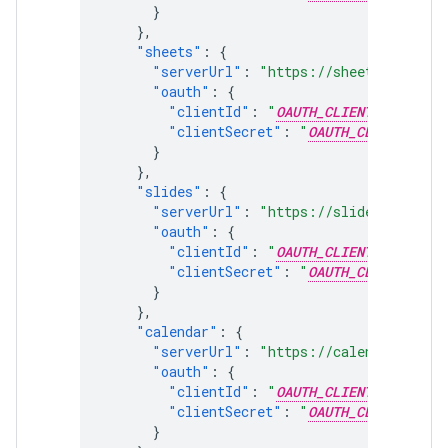
}
},
"sheets"
:
{
"serverUrl"
:
"https://sheetsmcp.goog
"oauth"
:
{
"clientId"
:
"
OAUTH_CLIENT_ID
"
,
"clientSecret"
:
"
OAUTH_CLIENT_SECR
}
},
"slides"
:
{
"serverUrl"
:
"https://slidesmcp.goog
"oauth"
:
{
"clientId"
:
"
OAUTH_CLIENT_ID
"
,
"clientSecret"
:
"
OAUTH_CLIENT_SECR
}
},
"calendar"
:
{
"serverUrl"
:
"https://calendarmcp.go
"oauth"
:
{
"clientId"
:
"
OAUTH_CLIENT_ID
"
,
"clientSecret"
:
"
OAUTH_CLIENT_SECR
}