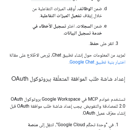
ضمن
الوظائف
، أوقِف الميزات التفاعلية من
خلال إيقاف
تفعيل الميزات التفاعلية
.
ضمن
السجلات
، اختَر
تسجيل الأخطاء في
خدمة تسجيل البيانات
.
انقر على
حفظ
.
لمزيد من المعلومات حول إنشاء تطبيق Chat، يُرجى الاطّلاع على مقالة
اختيار بنية تطبيق Google Chat
.
إعداد شاشة طلب الموافقة المتعلّقة ببروتوكول OAuth
تستخدم خوادم MCP في Google Workspace بروتوكول OAuth
2.0 للمصادقة والتفويض. يجب إعداد شاشة طلب موافقة OAuth قبل
إنشاء معرّف عميل OAuth.
في "وحدة تحكّم Google Cloud"، انتقِل إلى
منصة