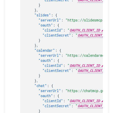
}
},
"slides"
:
{
"serverUrl"
:
"https://slidesmcp.goog
"oauth"
:
{
"clientId"
:
"
OAUTH_CLIENT_ID
"
,
"clientSecret"
:
"
OAUTH_CLIENT_SECR
}
},
"calendar"
:
{
"serverUrl"
:
"https://calendarmcp.go
"oauth"
:
{
"clientId"
:
"
OAUTH_CLIENT_ID
"
,
"clientSecret"
:
"
OAUTH_CLIENT_SECR
}
},
"chat"
:
{
"serverUrl"
:
"https://chatmcp.google
"oauth"
:
{
"clientId"
:
"
OAUTH_CLIENT_ID
"
,
"clientSecret"
:
"
OAUTH_CLIENT_SECR
}