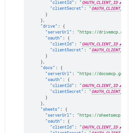
"clientId"
:
"
OAUTH_CLIENT_ID
"
,
"clientSecret"
:
"
OAUTH_CLIENT_SECR
}
},
"drive"
:
{
"serverUrl"
:
"https://drivemcp.googl
"oauth"
:
{
"clientId"
:
"
OAUTH_CLIENT_ID
"
,
"clientSecret"
:
"
OAUTH_CLIENT_SECR
}
},
"docs"
:
{
"serverUrl"
:
"https://docsmcp.google
"oauth"
:
{
"clientId"
:
"
OAUTH_CLIENT_ID
"
,
"clientSecret"
:
"
OAUTH_CLIENT_SECR
}
},
"sheets"
:
{
"serverUrl"
:
"https://sheetsmcp.goog
"oauth"
:
{
"clientId"
:
"
OAUTH_CLIENT_ID
"
,
"clientSecret"
:
"
OAUTH_CLIENT_SECR