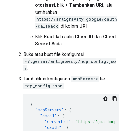
otorisasi
, klik
+ Tambahkan URI
, lalu
tambahkan
https://antigravity.google/oauth
-callback
di kolom
URI
.
Klik
Buat
, lalu salin
Client ID
dan
Client
Secret
Anda.
Buka atau buat file konfigurasi
~/.gemini/antigravity/mcp_config.jso
n
.
Tambahkan konfigurasi
mcpServers
ke
mcp_config.json
:
{
"mcpServers"
:
{
"gmail"
:
{
"serverUrl"
:
"https://gmailmcp.googl
"oauth"
:
{