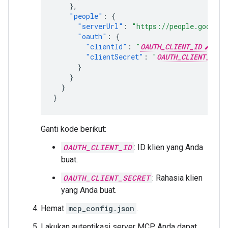
},
"people"
:
{
"serverUrl"
:
"https://people.googlea
"oauth"
:
{
"clientId"
:
"
OAUTH_CLIENT_ID
"
,
"clientSecret"
:
"
OAUTH_CLIENT_SECR
}
}
}
}
Ganti kode berikut:
OAUTH_CLIENT_ID
: ID klien yang Anda
buat.
OAUTH_CLIENT_SECRET
: Rahasia klien
yang Anda buat.
Hemat
mcp_config.json
.
Lakukan autentikasi server MCP. Anda dapat