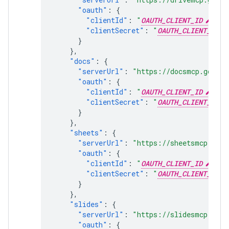
"oauth"
:
{
"clientId"
:
"
OAUTH_CLIENT_ID
"
,
"clientSecret"
:
"
OAUTH_CLIENT_SECR
}
},
"docs"
:
{
"serverUrl"
:
"https://docsmcp.google
"oauth"
:
{
"clientId"
:
"
OAUTH_CLIENT_ID
"
,
"clientSecret"
:
"
OAUTH_CLIENT_SECR
}
},
"sheets"
:
{
"serverUrl"
:
"https://sheetsmcp.goog
"oauth"
:
{
"clientId"
:
"
OAUTH_CLIENT_ID
"
,
"clientSecret"
:
"
OAUTH_CLIENT_SECR
}
},
"slides"
:
{
"serverUrl"
:
"https://slidesmcp.goog
"oauth"
:
{