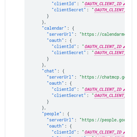
"clientId"
:
"
OAUTH_CLIENT_ID
"
,
"clientSecret"
:
"
OAUTH_CLIENT_SECR
}
},
"calendar"
:
{
"serverUrl"
:
"https://calendarmcp.go
"oauth"
:
{
"clientId"
:
"
OAUTH_CLIENT_ID
"
,
"clientSecret"
:
"
OAUTH_CLIENT_SECR
}
},
"chat"
:
{
"serverUrl"
:
"https://chatmcp.google
"oauth"
:
{
"clientId"
:
"
OAUTH_CLIENT_ID
"
,
"clientSecret"
:
"
OAUTH_CLIENT_SECR
}
},
"people"
:
{
"serverUrl"
:
"https://people.googlea
"oauth"
:
{
"clientId"
:
"
OAUTH_CLIENT_ID
"
,