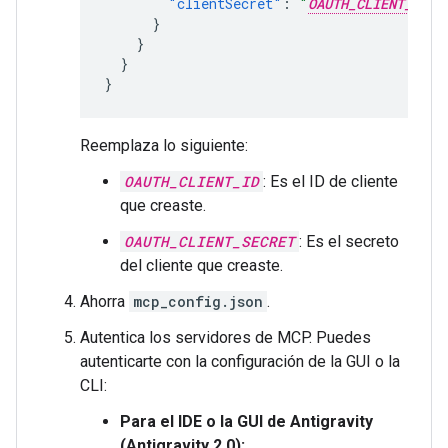
"clientSecret"
:
"
OAUTH_CLIENT_SECR
}
}
}
}
Reemplaza lo siguiente:
OAUTH_CLIENT_ID
: Es el ID de cliente
que creaste.
OAUTH_CLIENT_SECRET
: Es el secreto
del cliente que creaste.
Ahorra
mcp_config.json
.
Autentica los servidores de MCP. Puedes
autenticarte con la configuración de la GUI o la
CLI:
Para el IDE o la GUI de Antigravity
(Antigravity 2.0):