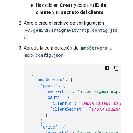
Haz clic en
Crear
y copia tu
ID de
cliente
y tu
secreto del cliente
.
Abre o crea el archivo de configuración
~/.gemini/antigravity/mcp_config.jso
n
.
Agrega la configuración de
mcpServers
a
mcp_config.json
:
{
"mcpServers"
:
{
"gmail"
:
{
"serverUrl"
:
"https://gmailmcp.googl
"oauth"
:
{
"clientId"
:
"
OAUTH_CLIENT_ID
"
,
"clientSecret"
:
"
OAUTH_CLIENT_SECR
}
},
"drive"
:
{
"serverUrl"
:
"https://drivemcp.googl