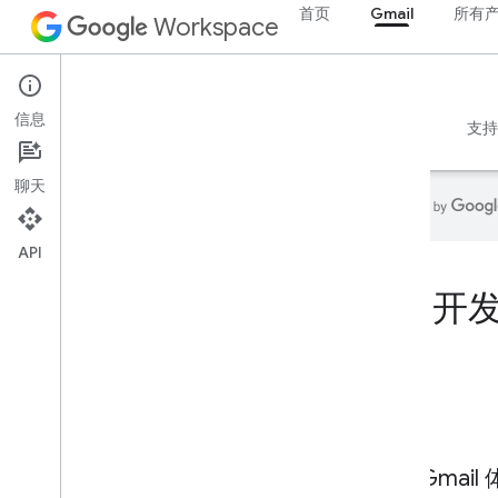
首页
Gmail
所有
Workspace
Gmail
信息
概览
指南
参考文档
MCP 服务器
示例
支持
聊天
API
首页
开发
开发者产品
开始使用
Build with AI
立即尝试
Google Workspace 智能体工具和 API
的标准化模型
提升 Gmail
Google Workspace 应用