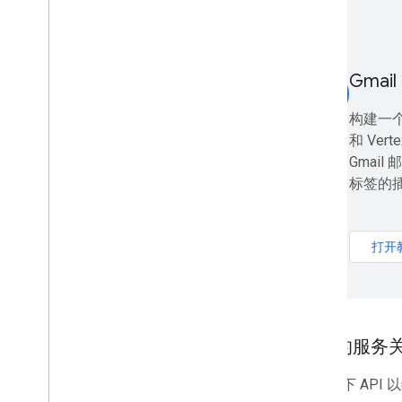
扩展、自动化和分享
概览
插件
Gmai
smart_toy
Apps Script
聊天应用
构建一个使
推动应用业务增长
和 Vert
Marketplace
Gmai
标签的
版本说明
近期产品更改
版本说明索引
打开
了解最新信息
订阅我们的简报
加入开发者预览版计划
将您的服务关联
探索我们的 You
Tube 频道
与 Google Workspace 合作
使用以下 API 
参加 Google Developers 活动