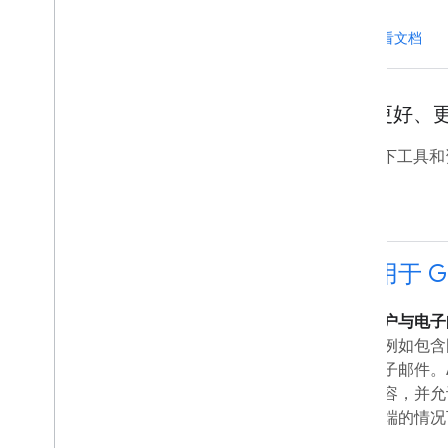
查看文档
设计更好、
使用以下工具和
适用于 Gm
让用户与电子
动
，例如包含
的电子邮件。
其内容，并允许
客户端的情况