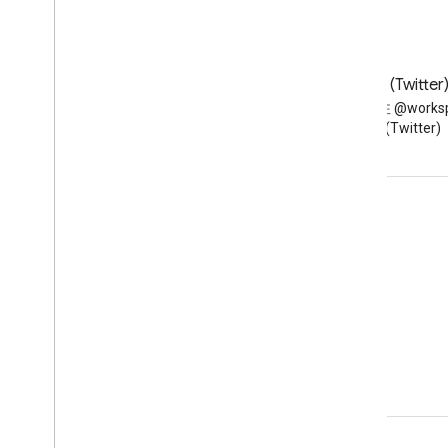
博客
X (Twitter
阅读 Google Workspace 开发
在 X 上关注 @worksp
者博客
(Twitter)
面向开发者的 Google Workspace
平台概览
开发者产品
版本说明
开发者支持
服务条款