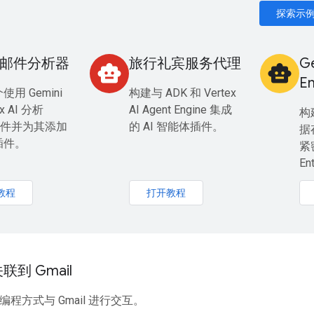
探索示
l 邮件分析器
旅行礼宾服务代理
G
smart_toy
smart_toy
E
用 Gemini
构建与 ADK 和 Vertex
ex AI 分析
AI Agent Engine 集成
构建
l 邮件并为其添加
的 AI 智能体插件。
据
插件。
紧
En
教程
打开教程
到 Gmail
以编程方式与 Gmail 进行交互。