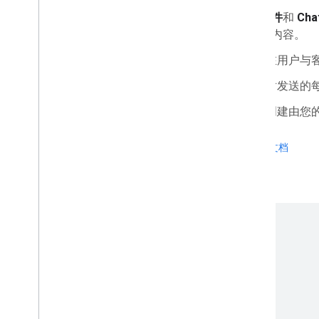
管理控制台
使用
插件
和
Cha
Cloud Search
交互式内容。
Gmail
在用户与
Google Calendar
Google Chat
对发送的
Google Classroom
创建由您
Google Docs
Google Drive
查看文档
Google Forms
Google Keep
Google Meet
Google Sheets
Google Sites
Google Slides
Google Tasks
Google 保险柜
订阅 Google Workspace 活动