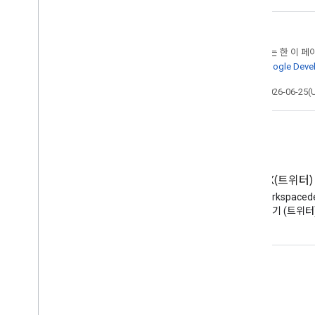
달리 명시되지 않는 한 이 
자세한 내용은
Google Dev
최종 업데이트: 2026-06-25(
블로그
X(트위터)
Google Workspace 개발자 블로
X에서 @workspaced
그 읽기
하기 (트위터
개발자용 Google Workspace
플랫폼 개요