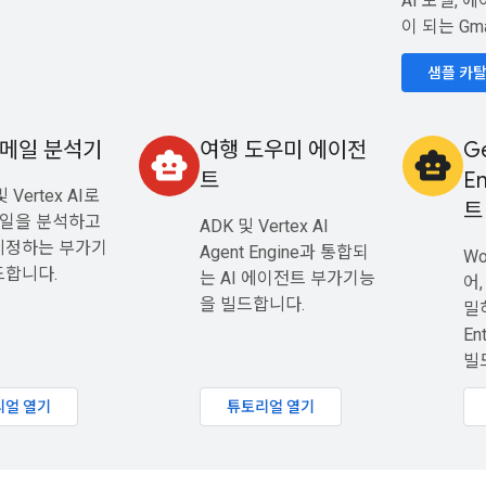
AI 모델, 
이 되는 Gm
샘플 카
l 메일 분석기
여행 도우미 에이전
G
smart_toy
smart_toy
트
E
및 Vertex AI로
트
 메일을 분석하고
ADK 및 Vertex AI
지정하는 부가기
Agent Engine과 통합되
Wo
드합니다.
는 AI 에이전트 부가기능
어,
을 빌드합니다.
밀하
En
빌
리얼 열기
튜토리얼 열기