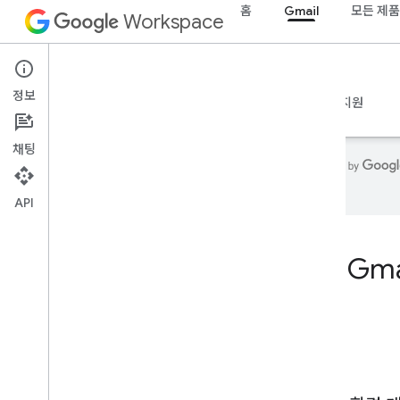
홈
Gmail
모든 제품
Workspace
Gmail
정보
개요
가이드
참조
MCP 서버
샘플
지원
채팅
니다.
API
홈
개발자 제품
Gm
시작하기
AI로 빌드
지금 사용해 보기
Google Workspace 에이전트 도구 및 API
의 표준화된 모델
Google Workspace 앱