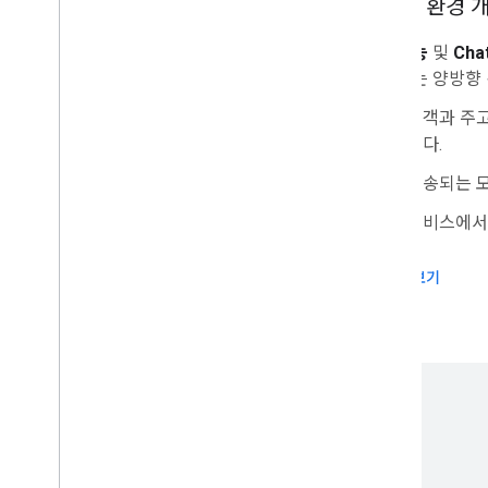
Gmail 환경 
관리 콘솔
Cloud Search
부가기능
및
Cha
Gmail
제공하는 양방향 
Google Calendar
고객과 주고
Google Chat
니다.
Google Classroom
Google Docs
전송되는 모
Google Drive
서비스에서
Google Forms
Google Keep
문서 보기
Google Meet
Google Sheets
Google Sites
Google Slides
Google Tasks
Google Vault
Google Workspace 이벤트 구독