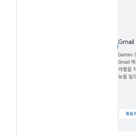
확장
,
자동화
,
공유
개요
부가기능
Apps Script
Chat 앱
Gmai
smart_toy
Drive 앱
Marketplace
Gemini 
Gmail
출시 노트
라벨을 
최근 제품 변경사항
능을 빌
출시 노트 색인
최신 소식 받기
뉴스레터 구독
개발자 프리뷰 프로그램에 참여하세요
튜토
You
Tube 채널 둘러보기
Google Workspace와 파트너십 맺기
Google Developers 이벤트 참석