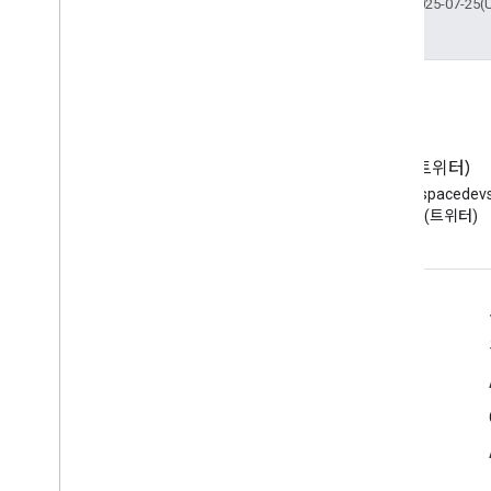
최종 업데이트: 2025-07-25(
사용자 플러스원
사용자 트윗
차량
정맥
선박
수의학
블로그
X(트위터)
동영상 갤러리
Google Workspace 개발자 블로
X에서 @workspacede
비디오 게임
그 읽기
하기 (트위터)
비디오게임시리즈
Video
Object
View
Action
시각 예술 이벤트
개발자용 Google Workspace
시각 예술
플랫폼 개요
화산
개발자 제품
투표 작업
WPAd
Block
출시 노트
WP 바닥글
개발자 지원
WP헤더
서비스 약관
WP 사이드바