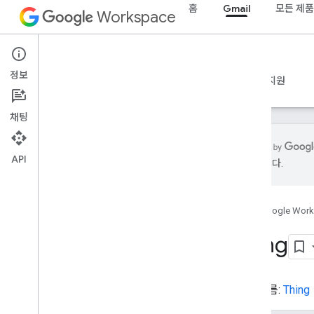
홈
Gmail
모든 제품
저장
Workspace
구조화된 값
구독 작업
Gmail
지하철역
정보
수면 해부학
개요
가이드
참조
MCP 서버
샘플
지원
정지 작업
유대교 회당
채팅
TV 클립
TVEpisode
API
TVSeason
수 있습니다.
TVSeries
테이블
Take
Action
홈
Google Wor
타투팔러
Thing
택시
택시 예약
택시
유형 이름:
Thing
기술 자료
텔레비전 스테이션