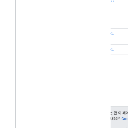
잠
작업
기차 여행
재
전송 작업
적
여행 액션
액
여행사
션
치료 표시
같
URL
유형 수량 수량 노드
음
URL
url
URL
등록 해제 작업
Unit
Price
Specification
업데이트 작업
사용 작업
사용자 차단
사용자 체크인
사용자 댓글
사용자 다운로드
User
Interaction
사용자 좋아요
달리 명시되지 않는 한 이 
사용자 페이지 방문수
여됩니다. 자세한 내용은
Goo
사용자 플레이