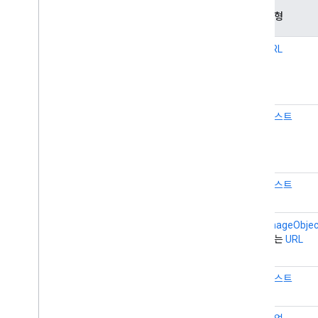
이
테니스 컴플렉스
유형
름
텍스트
추
URL
극장 이벤트
가
극장 그룹
유
치료 절차
형
Thing
대
텍스트
티켓
체
넥타이 액션
이
시간
름
도움말 액션
설
텍스트
타이어샵
명
관광 명소
관광객 정보 센터
이
ImageObjec
장난감 가게
미
또는
URL
지
트랙 액션
거래 액션
이
텍스트
기차 예약
름
기차 기록