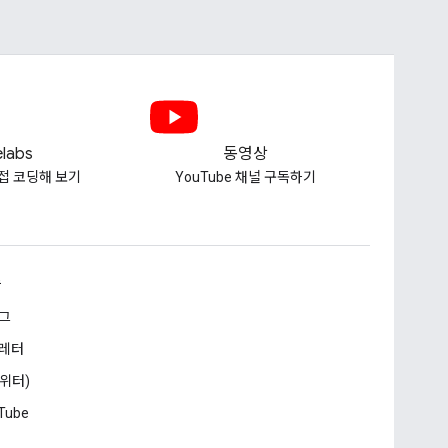
labs
동영상
접 코딩해 보기
YouTube 채널 구독하기
승
그
레터
트위터)
Tube