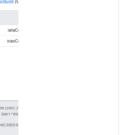
מרחיב את
icBuild
בידור למבוגרים
הצעה מצטברת
שם
דירוג מצטבר
פעולת הסכמה
קוד iataCode
חברת תעופה
קוד icaoCode
שדה תעופה
אובייקט היישור
פעולת ההקצאה
פארק שעשועים
מבנה אנטומי
מערכת אנטומית
צריף לבעלי חיים
תשובה
מתחם דירות
צירוף פעולה
אלא אם צוין אחרת, התוכן של 
Java הוא סימן מסחרי רשום של חברת Oracle ו/או של השותפים העצמאיים שלה.
החלת פעולה
אישור מאושר
עדכון אחרון: 2025-07-25 (שעון UTC).
אקווריום