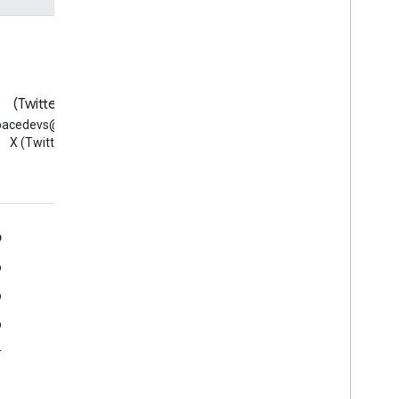
פעולת הגעה
גלריית אומנות
עורק תנועה
פעולת Ask
פעולת הערכה
בלוג
X‏ (Twitter)
הקצאה
קריאת הבלוג Google
למעקב אחרי @vs
עורך דין
Workspace Developers
ב-X (Twitter)
קהל
אובייקט אודיו
פעולת Authorize
Action
פחחות רכב
Google Workspace למפתחים
כ
סוכן רכב
חלקי חילוף לרכב
סקירה כללית של הפלטפורמה
מ
השכרה אוטומטית
מוצרים למפתחים
מ
תיקון אוטומטי
נתוני גרסה
מ
שטיפת רכב אוטומטית
מספר אוטומטי
תמיכת מפתחים
r
כלי רכב
תנאים והגבלות
מאפייה