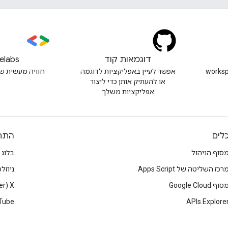
דוגמאות קוד
elabs
workspacede
אפשר לעיין באפליקציות לדוגמה
חוויה מעשית ש
או להעתיק אותן כדי ליצור
אפליקציות משלך
לים
התח
סוף הניהול
בלוג
רכז השליטה של Apps Script
ניוזל
סוף Google Cloud
X‏ (Twitter)
Tube
APIs Explore