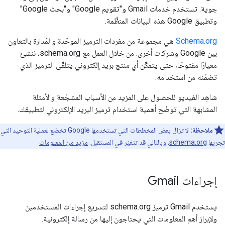
جوية. تستخدم خدمات Gmail و"تقويم Google" و"بحث Google"
وتطبيق Google هذه البيانات المنظَّمة.
Schema.org
هي مجموعة من مفردات الترميز الموحّدة والمُدارة بالتعاون
بين Google وشركات أخرى. من خلال العمل مع schema.org، ننشئ
معيارًا مفتوحًا، حتى يتمكّن أي منتج بريد إلكتروني يتلقّى الترميز الذي
تضمّنه من استخدامه.
شاهِد الفيديو للحصول على المزيد من الأسباب المشجّعة والأمثلة
المشابهة التي توضّح أهمية استخدام ترميز البريد الإلكتروني لتطبيقك.
ملاحظة:
لا تزال بعض المخططات التي تستخدمها Google تخضع لعملية التوحيد التي
تجريها
schema.org
، وبالتالي قد تتغيّر في المستقبل.
مزيد من المعلومات
إجراءات Gmail
يستخدم Gmail ترميز schema.org لتسريع إجراءات المستخدمين
ولإبراز أهم المعلومات التي يحتاجون إليها من رسالة إلكترونية.