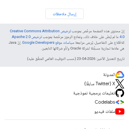
إرسال ملاحظات
إنّ محتوى هذه الصفحة مرخّص بموجب
ترخيص Creative Commons Attribution
4.0‏
ما لم يُنصّ على خلاف ذلك، ونماذج الرموز مرخّصة بموجب
ترخيص Apache 2.0‏
.
للاطّلاع على التفاصيل، يُرجى مراجعة
سياسات موقع Google Developers‏
. إنّ Java
هي علامة تجارية مسجَّلة لشركة Oracle و/أو شركائها التابعين.
تاريخ التعديل الأخير: 2026-04-23 (حسب التوقيت العالمي المتفَّق عليه)
المدونة
‫X ‏(Twitter سابقًا)
تعليمات برمجية نموذجية
Codelabs
ملفات فيديو