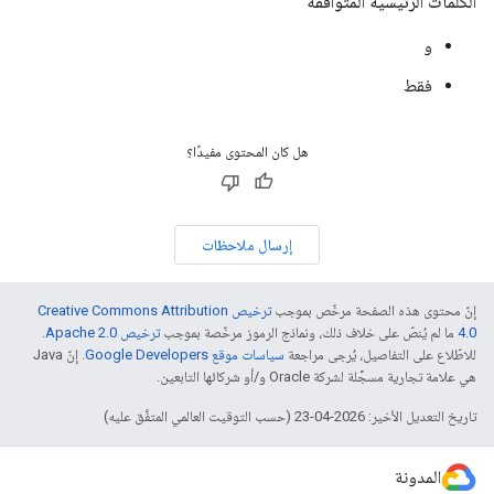
الكلمات الرئيسية المتوافقة
و
فقط
هل كان المحتوى مفيدًا؟
إرسال ملاحظات
إنّ محتوى هذه الصفحة مرخّص بموجب
ترخيص Creative Commons Attribution
4.0‏
ما لم يُنصّ على خلاف ذلك، ونماذج الرموز مرخّصة بموجب
ترخيص Apache 2.0‏
.
للاطّلاع على التفاصيل، يُرجى مراجعة
سياسات موقع Google Developers‏
. إنّ Java
هي علامة تجارية مسجَّلة لشركة Oracle و/أو شركائها التابعين.
تاريخ التعديل الأخير: 2026-04-23 (حسب التوقيت العالمي المتفَّق عليه)
المدونة