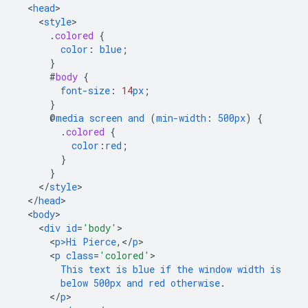
<
head
<
style
.
colored
{
color
:
blue
;
}
#
body
{
font-size
:
14
px
;
}
@
media
screen
and
(
min-width
:
500px
)
{
.
colored
{
color
:
red
;
}
}
<
/
style
<
/
head
<
body
<
div
id
=
'body'
<
p>Hi
Pierce
,</
p
<
p
class
=
'colored'
This
text
is
blue
if
the
window
width
is
below
500px
and
red
otherwise
.
<
/
p