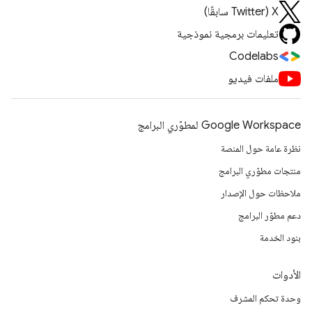
‫X ‏(Twitter سابقًا)
تعليمات برمجية نموذجية
Codelabs
ملفات فيديو
Google Workspace لمطوّري البرامج
نظرة عامة حول المنصة
منتجات مطوّري البرامج
ملاحظات حول الإصدار
دعم مطوّر البرامج
بنود الخدمة
الأدوات
وحدة تحكم المشرف