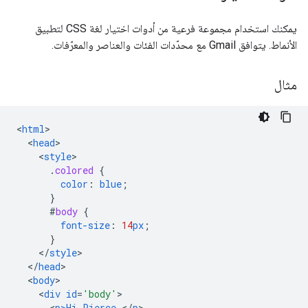
يمكنك استخدام مجموعة فرعية من أدوات اختيار لغة CSS لتطبيق
الأنماط. يتوافق Gmail مع محدّدات الفئات والعناصر والمعرّفات.
مثال
<
html
<
head
<
style
.
colored
{
color
:
blue
;
}
#
body
{
font-size
:
14
px
;
}
<
/
style
<
/
head
<
body
<
div
id
=
'body'
<
p>Hi
Pierce
,</
p