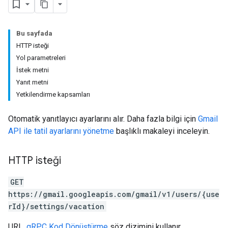
Bu sayfada
HTTP isteği
Yol parametreleri
İstek metni
Yanıt metni
Yetkilendirme kapsamları
Otomatik yanıtlayıcı ayarlarını alır. Daha fazla bilgi için
Gmail
API ile tatil ayarlarını yönetme
başlıklı makaleyi inceleyin.
HTTP isteği
GET
https://gmail.googleapis.com/gmail/v1/users/{use
rId}/settings/vacation
URL,
gRPC Kod Dönüştürme
söz dizimini kullanır.